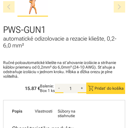
chevron_left
chevron_right
PWS-GUN1
automatické odizolovacie a rezacie kliešte, 0,2-
6,0 mm²
Ručné poloautomatické kliešte na sťahovanie izolácie a strihanie
káblov priemeru od 0,2mm² do 6,0mm² (24-10 AWG). Sťahuje a
odstraňuje izoláciu v jednom kroku. Hĺbka a dĺžka orezu je plne
voliteľná.
Balenie:
shopping_cart
15.87 €
-
+
Pridať do košíka
Box
1 ks
Popis
Vlastnosti
Súbory na
stiahnutie