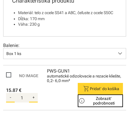
Charakteristika produktu
Materiál: telo z ocele SS41 a ABC, čeľuste z ocele S50C
Dĺžka: 170 mm
Váha: 230 g
Balenie:
keyboard_arrow_down
Box 1 ks
PWS-GUN1
automatické odizolovacie a rezacie kliešte,
0,2- 6,0 mm²
shopping_cart
Pridať do košíka
15.87 €
-
+
Zobraziť
info
podrobnosti