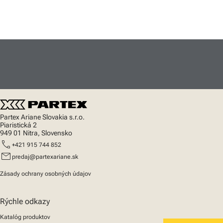
Partex Ariane Slovakia s.r.o.
Piaristická 2
949 01 Nitra, Slovensko
call
+421 915 744 852
mail
predaj@partexariane.sk
Zásady ochrany osobných údajov
Rýchle odkazy
Katalóg produktov