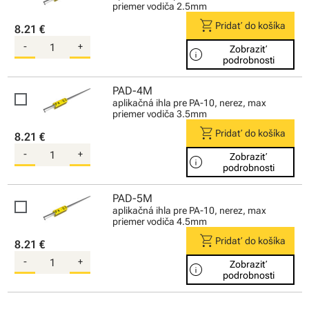
priemer vodiča 2.5mm
shopping_cart
Pridať do košíka
8.21 €
-
+
Zobraziť
info
podrobnosti
PAD-4M
aplikačná ihla pre PA-10, nerez, max
priemer vodiča 3.5mm
shopping_cart
Pridať do košíka
8.21 €
-
+
Zobraziť
info
podrobnosti
PAD-5M
aplikačná ihla pre PA-10, nerez, max
priemer vodiča 4.5mm
shopping_cart
Pridať do košíka
8.21 €
-
+
Zobraziť
info
podrobnosti