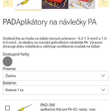
chevron_left
chevron_right
PAD
Aplikátory na návlečky PA
Oceľové ihly sa hodia na káble rôznych prierezov - 0.2-1.5 mm2 a 1.5-
4.0 mm2. Je ideálny na montáž jednotlivých návlečiek PA. Výrazne
skracuje dobu inštalácie a uľahčuje navliekanie značiek na kábel.
Dostupné farby
Priemer
keyboard_arrow_down
Žiadne
Balenie:
keyboard_arrow_down
Balenie 1 ks
PAD-3M
aplikačná ihla pre PA-02, nerez, max