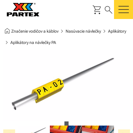
shopping_cart
search
m
home
chevron_right
chevron_right
Značenie vodičov a káblov
Nasúvacie návlečky
Aplikátory
chevron_right
Aplikátory na návlečky PA