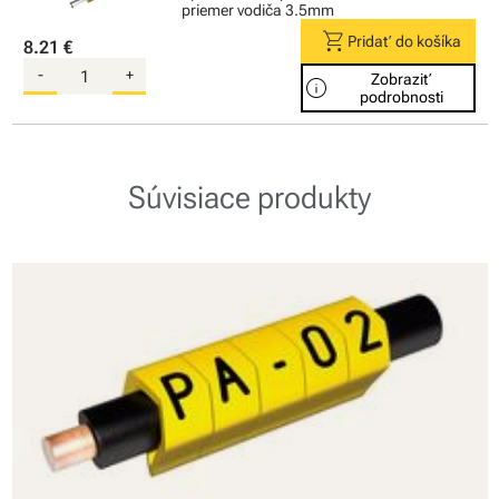
priemer vodiča 3.5mm
shopping_cart
Pridať do košíka
8.21 €
-
+
Zobraziť
info
podrobnosti
Súvisiace produkty