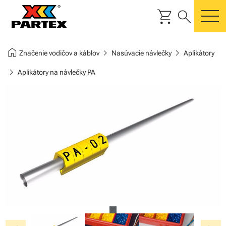
shopping_cart
search
m
home
chevron_right
chevron_right
Značenie vodičov a káblov
Nasúvacie návlečky
Aplikátory
chevron_right
Aplikátory na návlečky PA