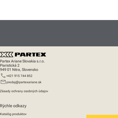
Partex Ariane Slovakia s.r.o.
Piaristická 2
949 01 Nitra, Slovensko
call
+421 915 744 852
mail
predaj@partexariane.sk
Zásady ochrany osobných údajov
Rýchle odkazy
Katalóg produktov