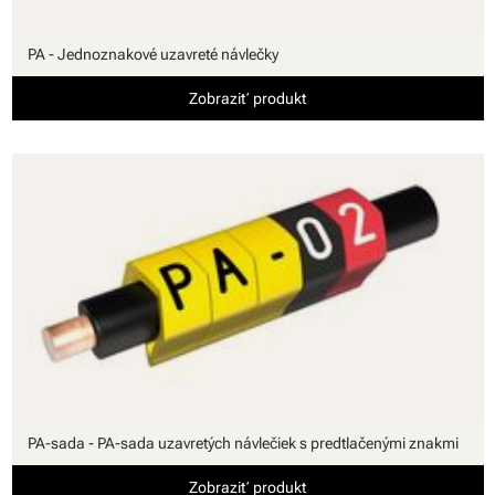
PA - Jednoznakové uzavreté návlečky
Zobraziť produkt
PA-sada - PA-sada uzavretých návlečiek s predtlačenými znakmi
Zobraziť produkt