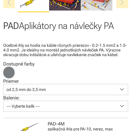
chevron_left
chevron_right
PAD
Aplikátory na návlečky PA
Oceľové ihly sa hodia na káble rôznych prierezov - 0.2-1.5 mm2 a 1.5-
4.0 mm2. Je ideálny na montáž jednotlivých návlečiek PA. Výrazne
skracuje dobu inštalácie a uľahčuje navliekanie značiek na kábel.
Dostupné farby
Priemer
keyboard_arrow_down
od 2,5 mm do 3,5 mm
Balenie:
keyboard_arrow_down
--- Vyberte balík ---
PAD-4M
aplikačná ihla pre PA-10, nerez, max