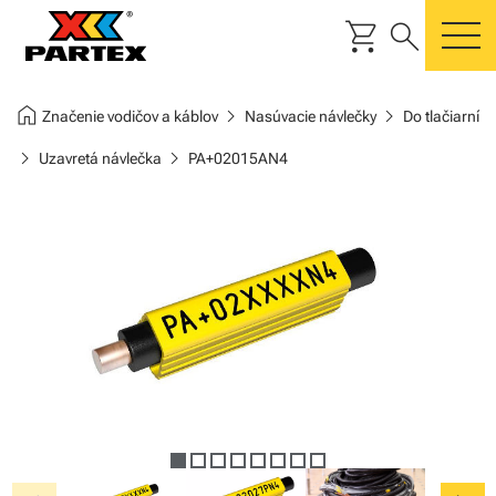
shopping_cart
search
m
home
chevron_right
chevron_right
Značenie vodičov a káblov
Nasúvacie návlečky
Do tlačiarní
chevron_right
chevron_right
Uzavretá návlečka
PA+02015AN4