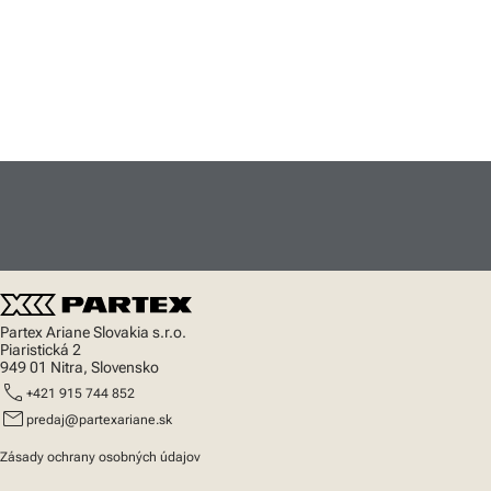
Partex Ariane Slovakia s.r.o.
Piaristická 2
949 01 Nitra, Slovensko
call
+421 915 744 852
mail
predaj@partexariane.sk
Zásady ochrany osobných údajov