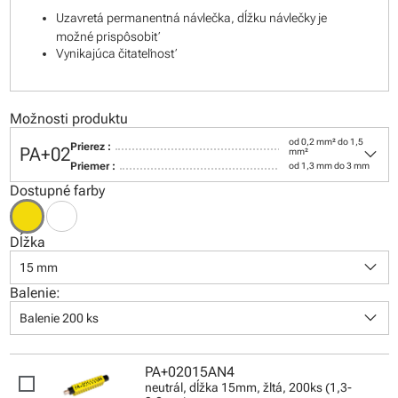
Uzavretá permanentná návlečka, dĺžku návlečky je
možné prispôsobiť
Vynikajúca čitateľnosť
Možnosti produktu
od 0,2 mm² do 1,5
keyboard_arrow_down
Prierez :
PA+02
mm²
Priemer :
od 1,3 mm do 3 mm
Dostupné farby
Dĺžka
keyboard_arrow_down
15 mm
Balenie:
keyboard_arrow_down
Balenie 200 ks
PA+02015AN4
neutrál, dĺžka 15mm, žltá, 200ks (1,3-