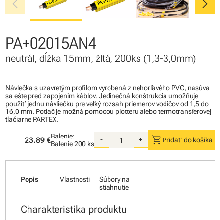
chevron_left
chevron_right
PA+02015AN4
neutrál, dĺžka 15mm, žltá, 200ks (1,3-3,0mm)
Návlečka s uzavretým profilom vyrobená z nehorľavého PVC, nasúva
sa ešte pred zapojením káblov. Jedinečná konštrukcia umožňuje
použiť jednu návliečku pre veľký rozsah priemerov vodičov od 1,5 do
16,0 mm. Potlač je možná pomocou plotteru alebo termotransferovej
tlačiarne PARTEX.
Balenie:
shopping_cart
23.89 €
-
+
Pridať do košíka
Balenie
200 ks
Popis
Vlastnosti
Súbory na
stiahnutie
Charakteristika produktu