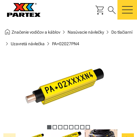
shopping_cart
search
m
home
chevron_right
chevron_right
Značenie vodičov a káblov
Nasúvacie návlečky
Do tlačiarní
chevron_right
chevron_right
Uzavretá návlečka
PA+02027PN4