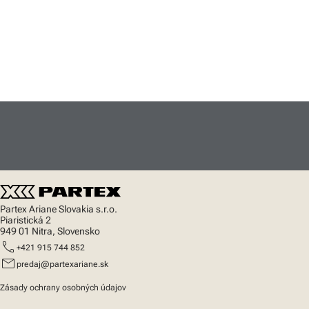
Partex Ariane Slovakia s.r.o.
Piaristická 2
949 01 Nitra, Slovensko
call
+421 915 744 852
mail
predaj@partexariane.sk
Zásady ochrany osobných údajov