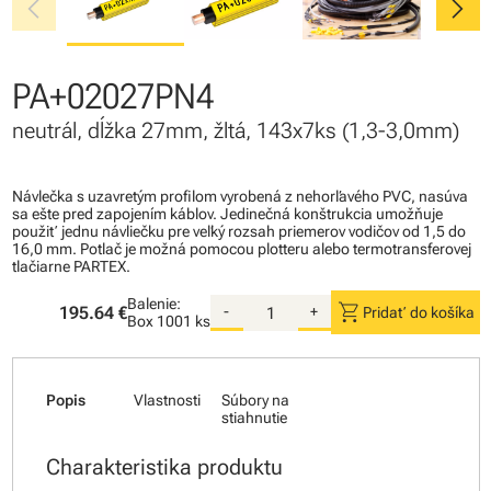
chevron_left
chevron_right
PA+02027PN4
neutrál, dĺžka 27mm, žltá, 143x7ks (1,3-3,0mm)
Návlečka s uzavretým profilom vyrobená z nehorľavého PVC, nasúva
sa ešte pred zapojením káblov. Jedinečná konštrukcia umožňuje
použiť jednu návliečku pre veľký rozsah priemerov vodičov od 1,5 do
16,0 mm. Potlač je možná pomocou plotteru alebo termotransferovej
tlačiarne PARTEX.
Balenie:
shopping_cart
195.64 €
-
+
Pridať do košíka
Box
1001 ks
Popis
Vlastnosti
Súbory na
stiahnutie
Charakteristika produktu