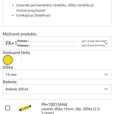
Uzavretá permanentná návlečka, dĺžku návlečky je
možné prispôsobiť
Vynikajúca čitateľnosť
Možnosti produktu
keyboard_arrow_down
Prierez :
od 1,5 mm² do 4 mm²
PA+1
Priemer :
od 2,5 mm do 5 mm
Dostupné farby
Dĺžka
keyboard_arrow_down
15 mm
Balenie:
keyboard_arrow_down
Balenie 200 ks
PA+10015AN4
neutrál, dĺžka 15mm, žltá, 200ks (2,5-
5,0mm)