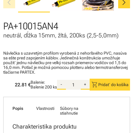
chevron_left
chevron_right
PA+10015AN4
neutrál, dĺžka 15mm, žltá, 200ks (2,5-5,0mm)
Návlečka s uzavretým profilom vyrobená z nehorľavého PVC, nasúva
sa ešte pred zapojením káblov. Jedinečná konštrukcia umožňuje
použiť jednu návliečku pre veľký rozsah priemerov vodičov od 1,5 do
16,0 mm. Potlač je možná pomocou plotteru alebo termotransferovej
tlačiarne PARTEX.
Balenie:
shopping_cart
22.81 €
-
+
Pridať do košíka
Balenie
200 ks
Popis
Vlastnosti
Súbory na
stiahnutie
Charakteristika produktu