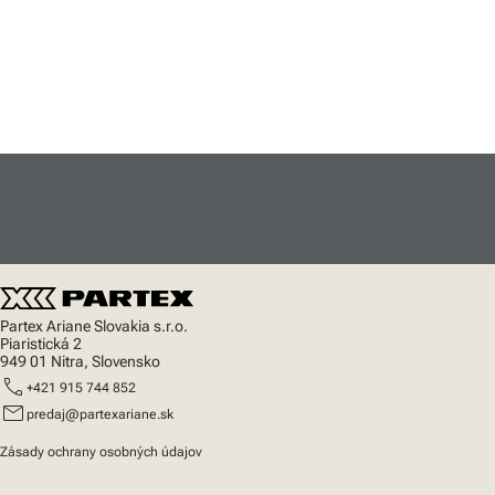
Partex Ariane Slovakia s.r.o.
Piaristická 2
949 01 Nitra, Slovensko
call
+421 915 744 852
mail
predaj@partexariane.sk
Zásady ochrany osobných údajov