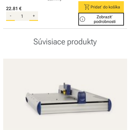
shopping_cart
Pridať do košíka
22.81 €
-
+
Zobraziť
info
podrobnosti
Súvisiace produkty