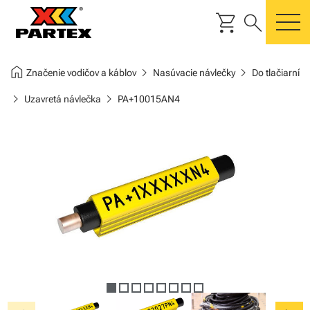
shopping_cart
search
m
home
chevron_right
chevron_right
Značenie vodičov a káblov
Nasúvacie návlečky
Do tlačiarní
chevron_right
chevron_right
Uzavretá návlečka
PA+10015AN4