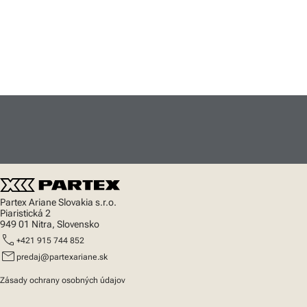
Partex Ariane Slovakia s.r.o.
Piaristická 2
949 01 Nitra, Slovensko
call
+421 915 744 852
mail
predaj@partexariane.sk
Zásady ochrany osobných údajov