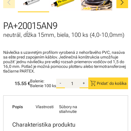
chevron_left
chevron_right
PA+20015AN9
neutrál, dĺžka 15mm, biela, 100 ks (4,0-10,0mm)
Návlečka s uzavretým profilom vyrobená z nehorľavého PVC, nasúva
sa ešte pred zapojením káblov. Jedinečná konštrukcia umožňuje
použiť jednu návliečku pre veľký rozsah priemerov vodičov od 1,5 do
16,0 mm. Potlač je možná pomocou plotteru alebo termotransferovej
tlačiarne PARTEX.
Balenie:
shopping_cart
15.55 €
-
+
Pridať do košíka
Balenie
100 ks
Popis
Vlastnosti
Súbory na
stiahnutie
Charakteristika produktu