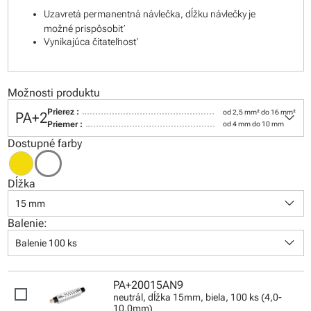
Uzavretá permanentná návlečka, dĺžku návlečky je
možné prispôsobiť
Vynikajúca čitateľnosť
Možnosti produktu
keyboard_arrow_down
Prierez :
od 2,5 mm² do 16 mm²
PA+2
Priemer :
od 4 mm do 10 mm
Dostupné farby
Dĺžka
keyboard_arrow_down
15 mm
Balenie:
keyboard_arrow_down
Balenie 100 ks
PA+20015AN9
neutrál, dĺžka 15mm, biela, 100 ks (4,0-
10,0mm)