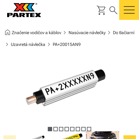
shopping_cart
search
m
home
chevron_right
chevron_right
Značenie vodičov a káblov
Nasúvacie návlečky
Do tlačiarní
chevron_right
chevron_right
Uzavretá návlečka
PA+20015AN9