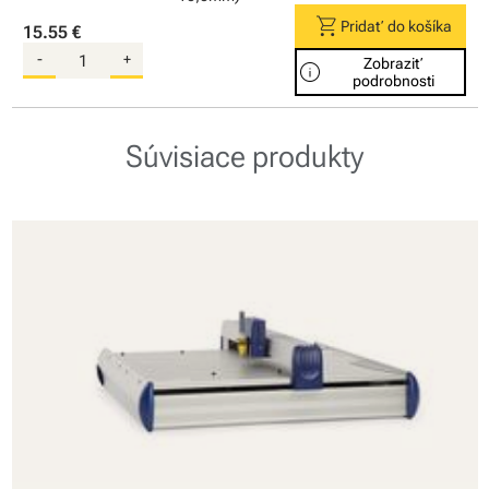
shopping_cart
Pridať do košíka
15.55 €
-
+
Zobraziť
info
podrobnosti
Súvisiace produkty