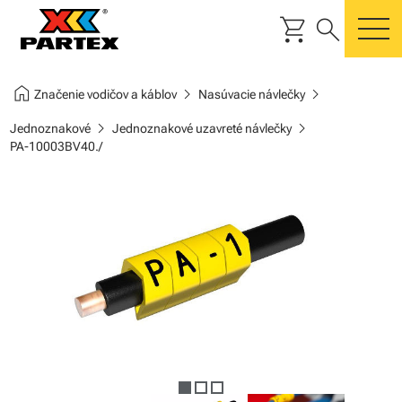
shopping_cart
search
m
home
chevron_right
chevron_right
Značenie vodičov a káblov
Nasúvacie návlečky
chevron_right
chevron_right
Jednoznakové
Jednoznakové uzavreté návlečky
PA-10003BV40./