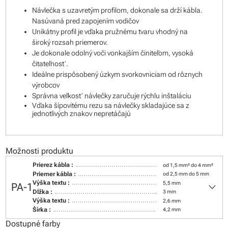
Návlečka s uzavretým profilom, dokonale sa drží kábla.
Nasúvaná pred zapojením vodičov
Unikátny profil je vďaka pružnému tvaru vhodný na
široký rozsah priemerov.
Je dokonale odolný voči vonkajším činiteľom, vysoká
čitateľnosť.
Ideálne prispôsobený úzkym svorkovniciam od rôznych
výrobcov
Správna veľkosť návlečky zaručuje rýchlu inštaláciu
Vďaka šípovitému rezu sa návlečky skladajúce sa z
jednotlivých znakov nepretáčajú
Možnosti produktu
Prierez kábla :
od 1,5 mm² do 4 mm²
Priemer kábla :
od 2,5 mm do 5 mm
keyboard_arrow_down
Výška textu :
5,5 mm
PA-1
Dĺžka :
3 mm
Výška textu :
2,6 mm
Šírka :
4,2 mm
Dostupné farby