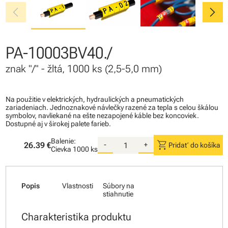
chevron_left
chevron_right
PA-10003BV40./
znak "/" - žltá, 1000 ks (2,5-5,0 mm)
Na použitie v elektrických, hydraulických a pneumatických
zariadeniach. Jednoznakové návlečky razené za tepla s celou škálou
symbolov, navliekané na ešte nezapojené káble bez koncoviek.
Dostupné aj v širokej palete farieb.
Balenie:
shopping_cart
26.39 €
-
+
Pridať do košíka
Cievka
1000 ks
Popis
Vlastnosti
Súbory na
stiahnutie
Charakteristika produktu