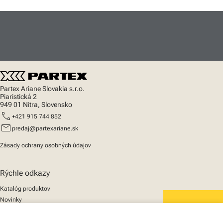
Partex Ariane Slovakia s.r.o.
Piaristická 2
949 01 Nitra, Slovensko
call
+421 915 744 852
mail
predaj@partexariane.sk
Zásady ochrany osobných údajov
Rýchle odkazy
Katalóg produktov
Novinky
Podpora
We mark the future
O nás