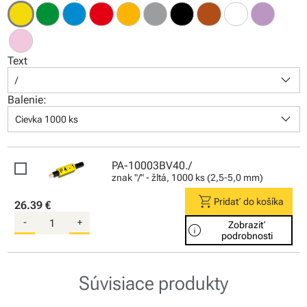
Text
keyboard_arrow_down
/
Balenie:
keyboard_arrow_down
Cievka 1000 ks
PA-10003BV40./
znak "/" - žltá, 1000 ks (2,5-5,0 mm)
shopping_cart
Pridať do košíka
26.39 €
-
+
Zobraziť
info
podrobnosti
Súvisiace produkty