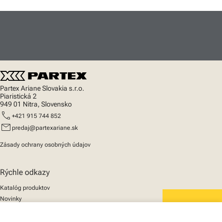
Partex Ariane Slovakia s.r.o.
Piaristická 2
949 01 Nitra, Slovensko
call
+421 915 744 852
mail
predaj@partexariane.sk
Zásady ochrany osobných údajov
Rýchle odkazy
Katalóg produktov
Novinky
Podpora
We mark the future
O nás