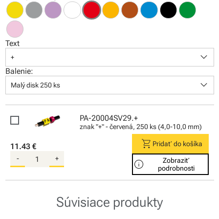
Text
keyboard_arrow_down
+
Balenie:
keyboard_arrow_down
Malý disk 250 ks
PA-20004SV29.+
znak "+" - červená, 250 ks (4,0-10,0 mm)
shopping_cart
Pridať do košíka
11.43 €
-
+
Zobraziť
info
podrobnosti
Súvisiace produkty