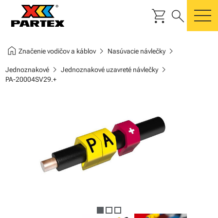
shopping_cart
search
m
home
chevron_right
chevron_right
Značenie vodičov a káblov
Nasúvacie návlečky
chevron_right
chevron_right
Jednoznakové
Jednoznakové uzavreté návlečky
PA-20004SV29.+