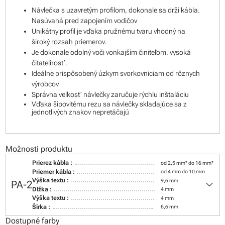
Návlečka s uzavretým profilom, dokonale sa drží kábla.
Nasúvaná pred zapojením vodičov
Unikátny profil je vďaka pružnému tvaru vhodný na
široký rozsah priemerov.
Je dokonale odolný voči vonkajším činiteľom, vysoká
čitateľnosť.
Ideálne prispôsobený úzkym svorkovniciam od rôznych
výrobcov
Správna veľkosť návlečky zaručuje rýchlu inštaláciu
Vďaka šípovitému rezu sa návlečky skladajúce sa z
jednotlivých znakov nepretáčajú
Možnosti produktu
Prierez kábla :
od 2,5 mm² do 16 mm²
Priemer kábla :
od 4 mm do 10 mm
keyboard_arrow_down
Výška textu :
9,6 mm
PA-2
Dĺžka :
4 mm
Výška textu :
4 mm
Šírka :
6,6 mm
Dostupné farby