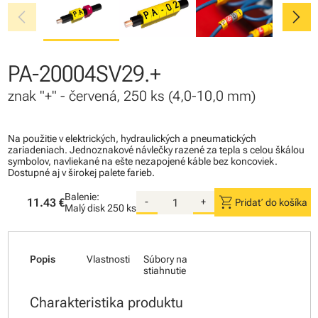
chevron_left
chevron_right
PA-20004SV29.+
znak "+" - červená, 250 ks (4,0-10,0 mm)
Na použitie v elektrických, hydraulických a pneumatických
zariadeniach. Jednoznakové návlečky razené za tepla s celou škálou
symbolov, navliekané na ešte nezapojené káble bez koncoviek.
Dostupné aj v širokej palete farieb.
Balenie:
shopping_cart
11.43 €
-
+
Pridať do košíka
Malý disk
250 ks
Popis
Vlastnosti
Súbory na
stiahnutie
Charakteristika produktu