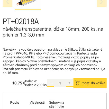
chevron_left
chevron_right
PT+02018A
návlečka transparentná, dĺžka 18mm, 200 ks, na
priemer 1,3-3,0 mm
Návlečky na vodiče s puzdrom na vkladanie štítkov. Štítky sú tlačené
na profil PP+046, PF alebo PFC pomocou tlačiarní Partex z radu
Promark alebo MK10. Toto riešenie umožňuje vložiť popisy až po
zapojení káblov. Vďaka priehľadnému materiálu je popis čitateľný a
zároveň chránený pred priamym vplyvom vonkajších podmienok.
Rozsah priemeru káblov na označenie sa pohybuje v rozmedzí od 1,3
do 16 mm.
Balenie:
shopping_cart
10.75 €
-
+
Pridať do košíka
Balenie
200 ks
Popis
Vlastnosti
Súbory na
stiahnutie