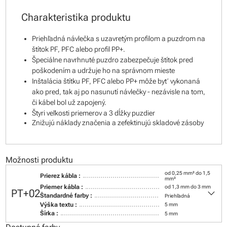
Charakteristika produktu
Priehľadná návlečka s uzavretým profilom a puzdrom na
štítok PF, PFC alebo profil PP+.
Špeciálne navrhnuté puzdro zabezpečuje štítok pred
poškodením a udržuje ho na správnom mieste
Inštalácia štítku PF, PFC alebo PP+ môže byť vykonaná
ako pred, tak aj po nasunutí návlečky - nezávisle na tom,
či kábel bol už zapojený.
Štyri veľkosti priemerov a 3 dĺžky puzdier
Znižujú náklady značenia a zefektinujú skladové zásoby
Možnosti produktu
od 0,25 mm² do 1,5
Prierez kábla :
mm²
Priemer kábla :
od 1,3 mm do 3 mm
keyboard_arrow_down
PT+02
Štandardné farby :
Priehľadná
Výška textu :
5 mm
Šírka :
5 mm