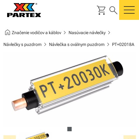
shopping_cart
search
m
home
chevron_right
chevron_right
Značenie vodičov a káblov
Nasúvacie návlečky
chevron_right
chevron_right
Návlečky s puzdrom
Návlečka s oválnym puzdrom
PT+02018A