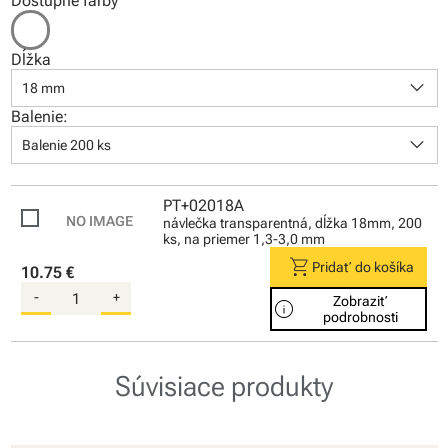
Dostupné farby
Dĺžka
keyboard_arrow_down
18 mm
Balenie:
keyboard_arrow_down
Balenie 200 ks
PT+02018A
návlečka transparentná, dĺžka 18mm, 200
ks, na priemer 1,3-3,0 mm
shopping_cart
Pridať do košíka
10.75 €
-
+
Zobraziť
info
podrobnosti
Súvisiace produkty