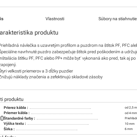
is
Vlastnosti
Súbory na stiahnutie
arakteristika produktu
Priehľadná návlečka s uzavretým profilom a puzdrom na štítok PF, PFC aleb
Špeciálne navrhnuté puzdro zabezpečuje štítok pred poškodením a udržu
Inštalácia štítku PF, PFC alebo PP+ môže byť vykonaná ako pred, tak aj po 
zapojený.
Štyri veľkosti priemerov a 3 dĺžky puzdier
Znižujú náklady značenia a zefektinujú skladové zásoby
i produktu
Prierez kábla :
od 2,5 
Priemer kábla :
od 4 mm
20
Štandardné farby :
Priehľa
Výška textu :
10 mm
Šírka :
6 mm