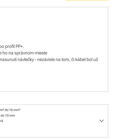
o profil PP+.
je ho na správnom mieste
nasunutí návlečky - nezávisle na tom, či kábel bol už
mm² do 16 mm²
 do 10 mm
keyboard_arrow_down
dná