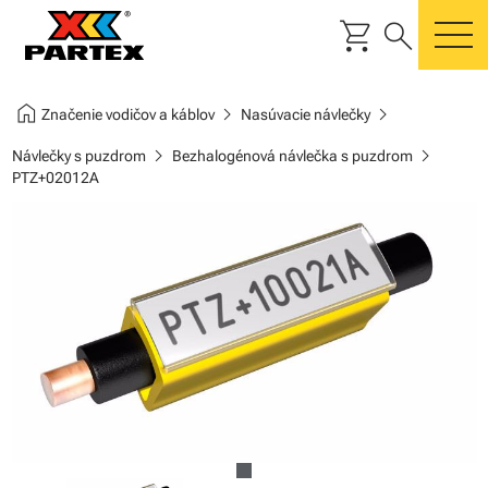
shopping_cart
search
m
home
chevron_right
chevron_right
Značenie vodičov a káblov
Nasúvacie návlečky
chevron_right
chevron_right
Návlečky s puzdrom
Bezhalogénová návlečka s puzdrom
PTZ+02012A