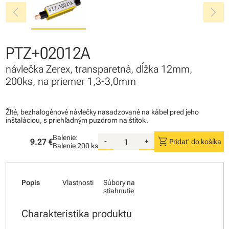
chevron_left
chevron_right
PTZ+02012A
návlečka Zerex, transparetná, dĺžka 12mm,
200ks, na priemer 1,3-3,0mm
Žlté, bezhalogénové návlečky nasadzované na kábel pred jeho
inštaláciou, s priehľadným puzdrom na štítok.
Balenie:
shopping_cart
9.27 €
-
+
Pridať do košíka
Balenie
200 ks
Popis
Vlastnosti
Súbory na
stiahnutie
Charakteristika produktu