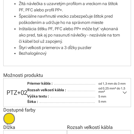
Žltá návlečka s uzavretým profilom a vreckom na štítok
PF, PFC alebo profil PP+.
Špeciálne navrhnuté vrecko zabezpečuje štítok pred
poškodením a udržuje ho na správnom mieste
Inštalácia štítku PF, PFC alebo PP+ môže byť vykonaná
ako pred, tak aj po nasunutí návlečky - nezávisle na tom
či kábel bol už zapojený.
Štyri veľkosti priemerov a 3 dĺžky puzdier
Bezhalogénový
Možnosti produktu
Priemer kábla :
od 1,3 mm do 3 mm
od 0,25 mm² do 1,5
keyboard_arrow_down
Rozsah veľkostí kábla :
PTZ+02
mm²
Výška textu :
5 mm
Šírka :
5 mm
Dostupné farby
Dĺžka
Rozsah veľkostí kábla