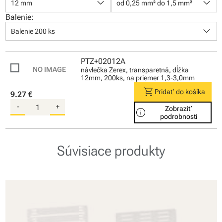
keyboard_arrow_down
keyboard_arrow_down
12 mm
od 0,25 mm² do 1,5 mm²
Balenie:
keyboard_arrow_down
Balenie 200 ks
PTZ+02012A
návlečka Zerex, transparetná, dĺžka
12mm, 200ks, na priemer 1,3-3,0mm
shopping_cart
Pridať do košíka
9.27 €
-
+
Zobraziť
info
podrobnosti
Súvisiace produkty