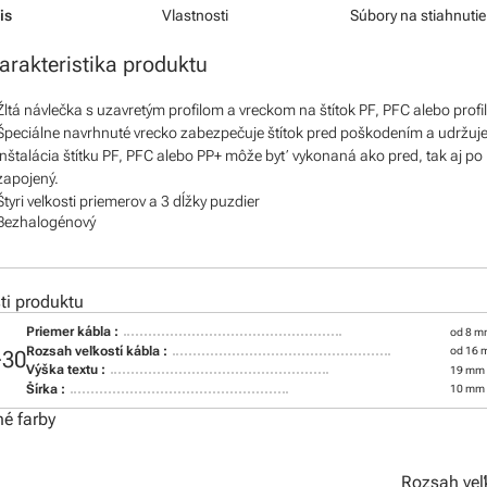
is
Vlastnosti
Súbory na stiahnutie
arakteristika produktu
Žltá návlečka s uzavretým profilom a vreckom na štítok PF, PFC alebo profi
Špeciálne navrhnuté vrecko zabezpečuje štítok pred poškodením a udržuj
Inštalácia štítku PF, PFC alebo PP+ môže byť vykonaná ako pred, tak aj po 
zapojený.
Štyri veľkosti priemerov a 3 dĺžky puzdier
Bezhalogénový
i produktu
Priemer kábla :
od 8 m
Rozsah veľkostí kábla :
od 16 
+30
Výška textu :
19 mm
Šírka :
10 mm
é farby
Rozsah veľ