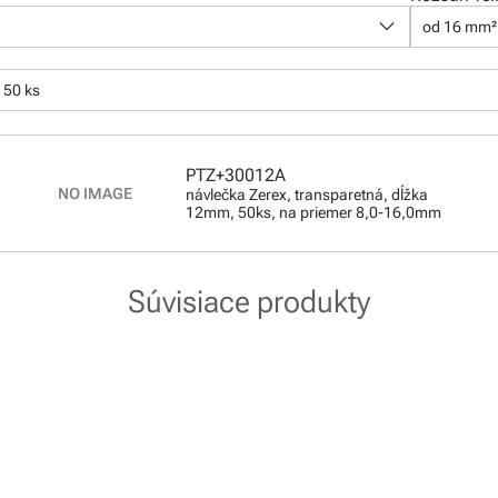
keyboard_arrow_down
od 16 mm²
:
 50 ks
PTZ+30012A
návlečka Zerex, transparetná, dĺžka
12mm, 50ks, na priemer 8,0-16,0mm
Súvisiace produkty