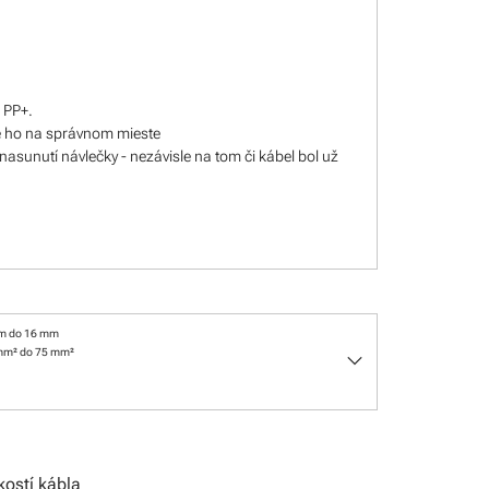
l PP+.
e ho na správnom mieste
nasunutí návlečky - nezávisle na tom či kábel bol už
m do 16 mm
keyboard_arrow_down
mm² do 75 mm²
kostí kábla