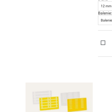
Software
12 mm
Balenie
Balenie