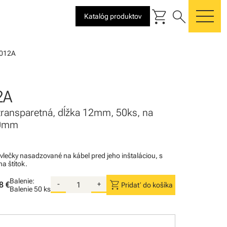
shopping_cart
search
Katalóg produktov
me
012A
2A
 transparetná, dĺžka 12mm, 50ks, na
,0mm
vlečky nasadzované na kábel pred jeho inštaláciou, s
a štítok.
Balenie:
shopping_cart
8 €
-
+
Pridať do košíka
Balenie
50 ks