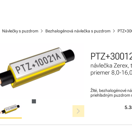
ight
chevron_right
chevron_right
Návlečky s puzdrom
Bezhalogénová návlečka s puzdrom
PTZ+30
PTZ+3001
návlečka Zerex,
priemer 8,0-16
Žlté, bezhalogénové ná
priehľadným puzdrom n
chevron_right
5.3