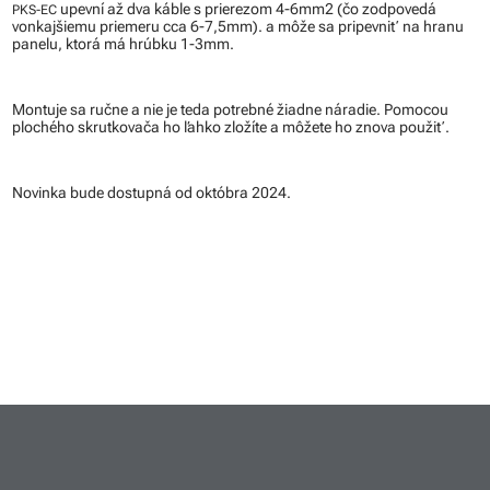
upevní až dva káble s prierezom 4-6mm2 (čo zodpovedá
PKS-EC
vonkajšiemu priemeru cca 6-7,5mm). a môže sa pripevniť na hranu
panelu, ktorá má hrúbku 1-3mm.
Montuje sa ručne a nie je teda potrebné žiadne náradie. Pomocou
plochého skrutkovača ho ľahko zložíte a môžete ho znova použiť.
Novinka bude dostupná od októbra 2024.