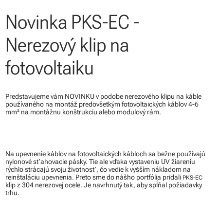
Novinka PKS-EC -
Nerezový klip na
fotovoltaiku
Predstavujeme vám NOVINKU v podobe nerezového klipu na káble
používaného na montáž predovšetkým fotovoltaických káblov 4-6
mm² na montážnu konštrukciu alebo modulový rám.
Na upevnenie káblov na fotovoltaických kábloch sa bežne používajú
nylonové sťahovacie pásky. Tie ale vďaka vystaveniu UV žiareniu
rýchlo strácajú svoju životnosť, čo vedie k vyšším nákladom na
reinštaláciu upevnenia. Preto sme do nášho portfólia pridali
PKS-EC
klip z 304 nerezovej ocele. Je navrhnutý tak, aby spĺňal požiadavky
trhu.