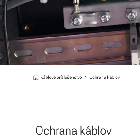
home
chevron_right
Káblové príslušenstvo
Ochrana káblov
Ochrana káblov