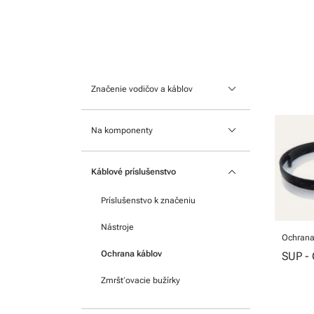
keyboard_arrow_down
Značenie vodičov a káblov
Nasúvacie návlečky
keyboard_arrow_down
Na komponenty
Štítky na káble
Na moduly
keyboard_arrow_down
Nacvakávacie návlečky
Káblové príslušenstvo
Na svorkovnice
Teplom zmrštiteľnej bužírky
Príslušenstvo k značeniu
Samolepiace štítky
Nástroje
Ochrana
Ochrana káblov
SUP - 
Zmršťovacie bužírky