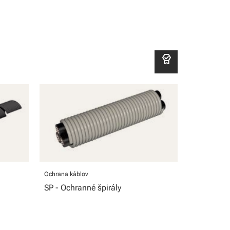
editor_choice
Ochrana káblov
SP - Ochranné špirály