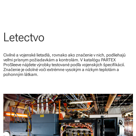
Letectvo
Civilné a vojenské lietadlá, rovnako ako značenie v nich, podliehajú
veľmi prísnym požiadavkám a kontrolám. V katalógu PARTEX
ProSleeve nájdete výrobky testované podľa vojenských špecifikácií.
Značenie je odolné voči extrémne vysokým a nízkym teplotám a
pohonným látkam.