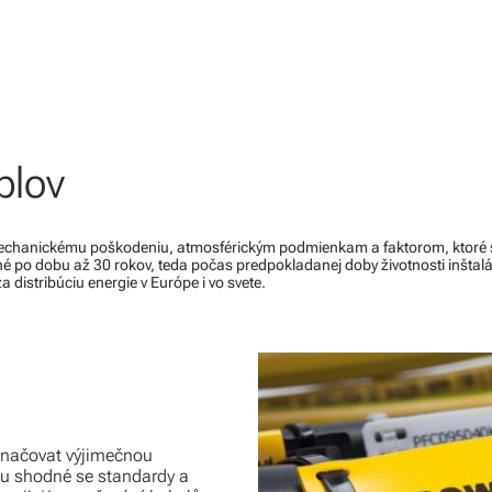
blov
 mechanickému poškodeniu, atmosférickým podmienkam a faktorom, ktoré sa
né po dobu až 30 rokov, teda počas predpokladanej doby životnosti inštalá
istribúciu energie v Európe i vo svete.
značovat výjimečnou
sou shodné se standardy a