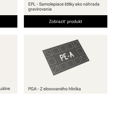
EPL - Samolepiace štítky ako náhrada
gravírovania
Zobraziť produkt
uálne
PGA - Z eloxovaného hliníka
Zobraziť produkt