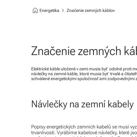
home
chevron_right
Energetika
Značenie zemných káblov
Značenie zemných ká
Elektrické káble uložené v zemi musia byť odolné proti
návlečky na zemné káble, ktoré musia byť trvalé a čitateľ
schválené energetickými spoločnosťami zodpovednými za d
Návlečky na zemní kabely
Popisy energetických zemních kabelů se musí vy
trvanlivostí. Vyrábíme kabelové návlečky, které j