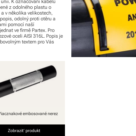
 unii. K označování kabelů
bené z odolného plastu o
a v několika velikostech,
opis, odolný proti otěru a
sami pomocí naší
ednat ve firmě Partex. Pro
zové oceli AISI 316L. Popis je
libovolným textem pro Vás
Viacznakové embosované nerez
Zobraziť produkt