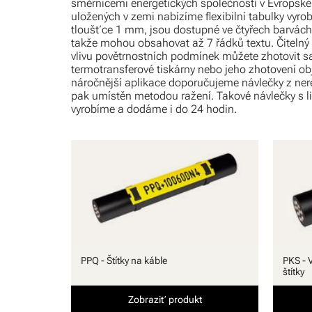
směrnicemi energetických společností v Evropské
uložených v zemi nabízíme flexibilní tabulky vyro
tloušťce 1 mm, jsou dostupné ve čtyřech barvách 
takže mohou obsahovat až 7 řádků textu. Čitelný p
vlivu povětrnostních podmínek můžete zhotovit 
termotransferové tiskárny nebo jeho zhotovení obj
náročnější aplikace doporučujeme návlečky z nere
pak umístěn metodou ražení. Takové návlečky s 
vyrobíme a dodáme i do 24 hodin.
PPQ - Štítky na káble
PKS - 
štítky
Zobraziť produkt