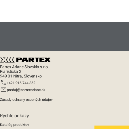
Partex Ariane Slovakia s.r.o.
Piaristická 2
949 01 Nitra, Slovensko
call
+421 915 744 852
mail
predaj@partexariane.sk
Zásady ochrany osobných údajov
Rýchle odkazy
Katalóg produktov