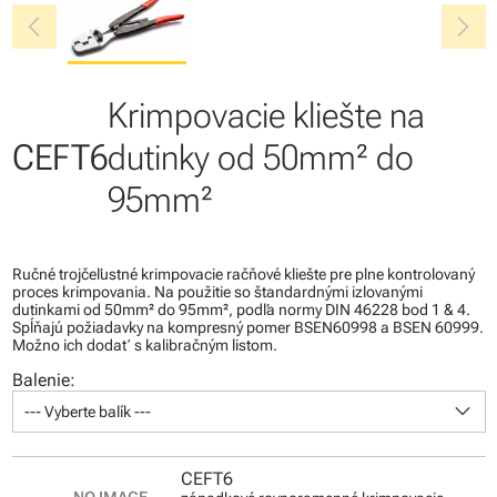
chevron_left
chevron_right
Krimpovacie kliešte na
CEFT6
dutinky od 50mm² do
95mm²
Ručné trojčeľustné krimpovacie račňové kliešte pre plne kontrolovaný
proces krimpovania. Na použitie so štandardnými izlovanými
dutinkami od 50mm² do 95mm², podľa normy DIN 46228 bod 1 & 4.
Spĺňajú požiadavky na kompresný pomer BSEN60998 a BSEN 60999.
Možno ich dodať s kalibračným listom.
Balenie:
keyboard_arrow_down
--- Vyberte balík ---
CEFT6