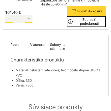
západkové rovnoramenné krimpovacie
kliešte 50-95mm²
shopping_cart
Pridať do košíka
101.40 €
-
+
Zobraziť
info
podrobnosti
Popis
Vlastnosti
Súbory na
stiahnutie
Charakteristika produktu
Materiál: čeľuste z liatej ocele, telo z ocele stupňa S45C a
PVC
Dĺžka: 330 mm
Váha: 780g
Súvisiace produkty