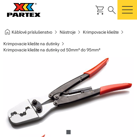
shopping_cart
search
m
home
chevron_right
chevron_right
chevron_right
Káblové príslušenstvo
Nástroje
Krimpovacie kliešte
chevron_right
Krimpovacie kliešte na dutinky
Krimpovacie kliešte na dutinky od 50mm² do 95mm²