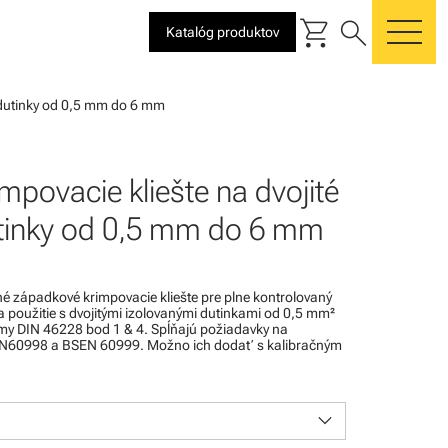
shopping_cart
search
Katalóg produktov
me
é dutinky od 0,5 mm do 6 mm
mpovacie kliešte na dvojité
tinky od 0,5 mm do 6 mm
é západkové krimpovacie kliešte pre plne kontrolovaný
 použitie s dvojitými izolovanými dutinkami od 0,5 mm²
my DIN 46228 bod 1 & 4. Spĺňajú požiadavky na
60998 a BSEN 60999. Možno ich dodať s kalibračným
keyboard_arrow_down