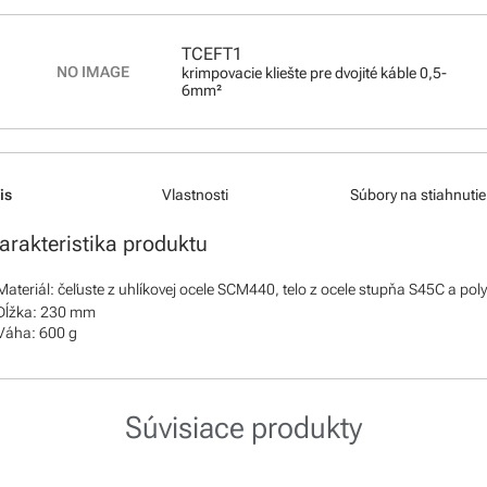
TCEFT1
krimpovacie kliešte pre dvojité káble 0,5-
6mm²
is
Vlastnosti
Súbory na stiahnutie
arakteristika produktu
Materiál: čeľuste z uhlíkovej ocele SCM440, telo z ocele stupňa S45C a po
Dĺžka: 230 mm
Váha: 600 g
Súvisiace produkty