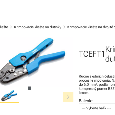
chevron_right
chevron_right
liešte
Krimpovacie kliešte na dutinky
Krimpovacie kliešte na dvojit
Kri
TCEFT1
du
Ručné siedmich čeľustn
proces krimpovania. Na
do 6,0 mm², podľa nor
kompresný pomer BSEN
listom.
chevron_right
Balenie:
--- Vyberte balík ---