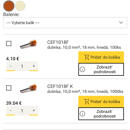
Balenie:
keyboard_arrow_down
--- Vyberte balík ---
CEF1018F
dutinka, 10,0 mm², 18 mm, hnedá, 100ks
shopping_cart
Pridať do košíka
4.10 €
-
+
Zobraziť
info
podrobnosti
CEF1018F K
dutinka, 10,0 mm², 18 mm, hnedá, 1000ks
shopping_cart
Pridať do košíka
39.04 €
-
+
Zobraziť
info
podrobnosti