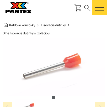
shopping_cart
search
m
home
chevron_right
chevron_right
Káblové koncovky
Lisovacie dutinky
Dlhé lisovacie dutinky s izoláciou