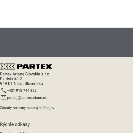
Partex Ariane Slovakia s.r.o.
Piaristická 2
949 01 Nitra, Slovensko
call
+421 915 744 852
mail
predaj@partexariane.sk
Zásady ochrany osobných údajov
Rýchle odkazy