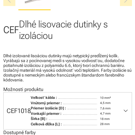
chevron_left
chevron_right
Dlhé lisovacie dutinky s
CEF
izoláciou
Dlhé izolované lisoáciou dutinky majú netypický predĺžený kolík.
Vyrábajú sa z pocínovanej medi s vysokou vodivosťou, dodatočne
potiahnuté izoláciou z polyamidu 6.6, ktorý tvorí ochrannú bariéru.
Izolačný materiál má vysokú odolnosť voči teplotám. Farby izolácie sú
dostupné s nemeckým alebo francúzskym štandardom farebného
kódovania.
Možnosti produktu
Veľkosť kábla :
10 mm²
Vnútorný priemer :
4,5 mm
keyboard_arrow_down
Priemer izolácie [D] :
7,6 mm
CEF1018
Vonkajší priemer :
4,7 mm
Šírka [B] :
18 mm
Celková dĺžka [L] :
28 mm
Dostupné farby