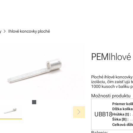
chevron_right
y
Ihlové koncovky ploché
PEM
Ihlové
Ploché ihlové koncovky
izoláciu, čím zaisťujú
1000 kusoch v balíku p
Možnosti produktu
Priemer kolí
chevron_right
Dĺžka kolíka 
UBB18
Hrúbka [t] :
Šírka [B] :
Celková dĺžk
Balenie: