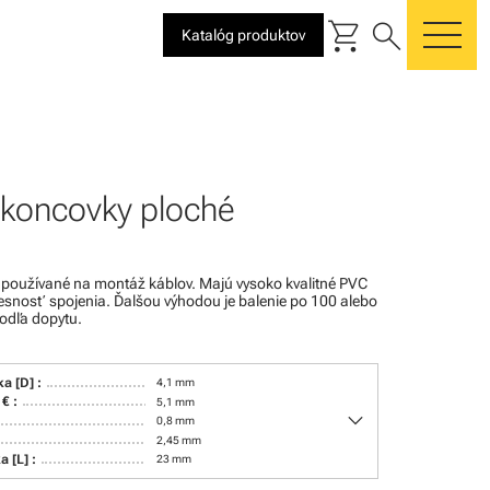
shopping_cart
search
Katalóg produktov
me
 koncovky ploché
 používané na montáž káblov. Majú vysoko kvalitné PVC
 tesnosť spojenia. Ďalšou výhodou je balenie po 100 alebo
odľa dopytu.
ka [D] :
4,1 mm
€ :
5,1 mm
keyboard_arrow_down
0,8 mm
2,45 mm
a [L] :
23 mm