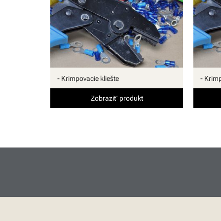
Prenosné tlačiarne
Gravírovacie nadstavby
Brother tlačiarne laminových
štítkov
Brother tlačiarne papierových
- Krimpovacie kliešte
- Krimp
štítkov
Zobraziť produkt
Software