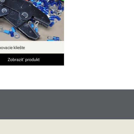
ovacie kliešte
Zobraziť produkt