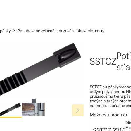
chevron_right
 pásky
Poťahované zvlnené nerezové sťahovacie pásky
Poť
SSTCZ
sťa
SSTCZ sú pásky vyroben
čistým polyesterom. Hl
pružinovému tvaru pás
tvrdých a tuhých pred
napnutie a súčasne ch
chevron_right
Možnosti produktu
Dĺž
Max
SSTCZ 2316