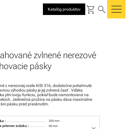
shopping_cart
search
Katalóg produktov
me
ahované zvlnené nerezové
hovacie pásky
é z nerezovej ocele AISI 316, dodatočne potiahnuté
avnou výhodou pásky je jej zvlnená časť. Vďaka
ka plní svoju funkciu, pokiaľ bude namontovaná na
metoch. Jedinečná pružina na pásku dáva maximálne
ráni pásku pred prasknutím.
ka :
200 mm
keyboard_arrow_down
 priemer zväzku :
50 mm