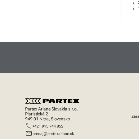
Brother tlačiarne laminových
štítkov
Brother tlačiarne papierových
štítkov
Software
Partex Ariane Slovakia s.r.o.
Piaristická 2
Zás
949 01 Nitra, Slovensko
call
+421 915 744 852
mail
predaj@partexariane.sk