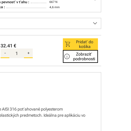
 pevnosť v ťahu :
667 N
ka :
4,6 mm
keyboard_arrow_down
Pridať do
shopping_cart
32.41 €
košíka
-
+
Zobraziť
info
podrobnosti
le AISI 316 poťahované polyesterom
lastických predmetoch. Ideálna pre aplikáciu vo