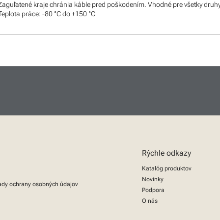
Zaguľatené kraje chránia káble pred poškodením. Vhodné pre všetky druhy 
Teplota práce: -80 °C do +150 °C
Rýchle odkazy
Katalóg produktov
Novinky
ady ochrany osobných údajov
Podpora
O nás