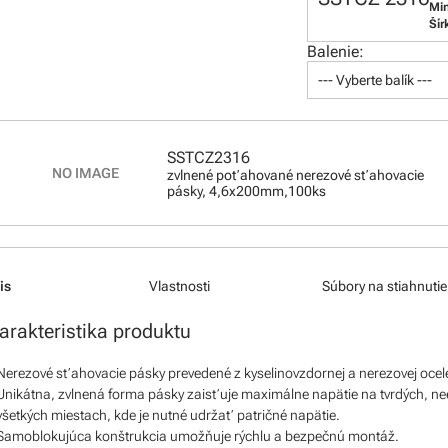
Min
Šír
Balenie:
--- Vyberte balík ---
SSTCZ2316
zvlnené poťahované nerezové sťahovacie
pásky, 4,6x200mm,100ks
is
Vlastnosti
Súbory na stiahnutie
arakteristika produktu
Nerezové sťahovacie pásky prevedené z kyselinovzdornej a nerezovej oce
Unikátna, zvlnená forma pásky zaisťuje maximálne napätie na tvrdých, nee
všetkých miestach, kde je nutné udržať patričné napätie.
Samoblokujúca konštrukcia umožňuje rýchlu a bezpečnú montáž.