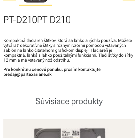
PT-D210
PT-D210
Kompaktná tlačiareň štítkov, ktorá sa ľahko a rýchlo používa. Môžete
vytvárať dekoratívne štítky s rôznymi vzormi pomocou vstavaných
šablón na ľahko čitateľnom grafickom displeji. Tlačiareň je
kompaktná, ľahká s ľahko použiteľnými funkciami. Tlačí štítky do šírky
12 mm a má vstavaný nôž odstrihu.
Pre konkrétnu cenovú ponuku, prosím kontaktujte
predaj@partexariane.sk
Súvisiace produkty