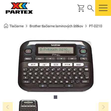
shopping_cart
search
m
home
chevron_right
chevron_right
Tlačiarne
Brother tlačiarne laminových štítkov
PT-D210
chevron_left
chevron_right