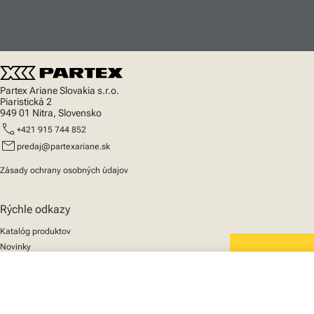
Partex Ariane Slovakia s.r.o.
Piaristická 2
949 01 Nitra, Slovensko
call
+421 915 744 852
mail
predaj@partexariane.sk
Zásady ochrany osobných údajov
Rýchle odkazy
Katalóg produktov
Novinky
Podpora
We mark the future
close
O nás
Váš košík
© 2025 Partex Marking Systems