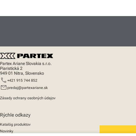
Partex Ariane Slovakia s.r.o.
Piaristická 2
949 01 Nitra, Slovensko
call
+421 915 744 852
mail
predaj@partexariane.sk
Zásady ochrany osobných údajov
Rýchle odkazy
Katalóg produktov
Novinky