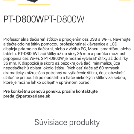
PT-D800W
PT-D800W
Profesionálna tlačiareň štítkov s pripojením cez USB a Wi-Fi. Navrhujte
a tlačte odolné štítky pomocou profesionálnej klávesnice a LCD
displeja priamo na tlačiarni, alebo z vášho PC, Macu, smartfónu alebo
tabletu. PT-D800W tlačí štítky až do šírky 36 mm a ponúka možnosť
pripojenia cez Wi-Fi. S PT-D800W je možné vytvárať štítky až do šírky
36 mm. K dispozícii je skoro až bezokrajová tlač, minimalizujúca
nepotlačiteľnú oblasť okolo štítku. Rýchlosť tlače až 60 mm/sek.
dramaticky znižuje čas potrebný na vytlačenie štítku, čo je obzvlášť
užitočné pri použití poloodstrihu a tlače niekoľkých štítkov za sebou,
ktoré je možné ľahko odlepiť v správnom poradí.
Pre konkrétnu cenovú ponuku, prosím kontaktujte
predaj@partexariane.sk
Súvisiace produkty