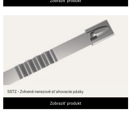
Zobraziť produkt
SSTZ - Zvlnené nerezové sťahovacie pásky
Zobraziť produkt