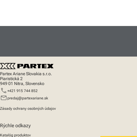
Partex Ariane Slovakia s.r.o.
Piaristická 2
949 01 Nitra, Slovensko
call
+421 915 744 852
mail
predaj@partexariane.sk
Zásady ochrany osobných údajov
Rýchle odkazy
Katalóg produktov