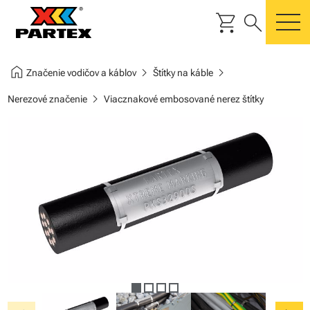
shopping_cart
search
m
home
chevron_right
chevron_right
Značenie vodičov a káblov
Štítky na káble
chevron_right
Nerezové značenie
Viacznakové embosované nerez štítky