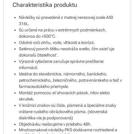
Charakteristika produktu
Návlečky sú prevedené z matnej nerezovej ocele AISI
316L.
Sú určené na prácu v extrémnych podmienkach,
dokonca do +500°C.
Odolné voči ohňu, vode, vlhkosti a korózii.
Saténový povrch štítku neodráža svetlo, čím zaisťuje
dokonalú čitateľnosť.
Výrazné vytlačenie zaručuje správne prečítanie
informácií.
Ideálne do stavebníctva, námorného, baníckeho,
petrochemického, železničného, potravinárskeho a tiež v
farmaceutického priemysle.
Montáž pomocou sťahovacích pások, nitov alebo
skrutiek.
V knižnici znakov sú čísla, písmená a špeciálne znaky
vrátane ruského obrázkového písma. (slovenská
diakritika nie je podporovaná)
Objednávku realizujeme v priebehu 48h.
Mnohoznakové návlečky PKS dodávame roztriedené a