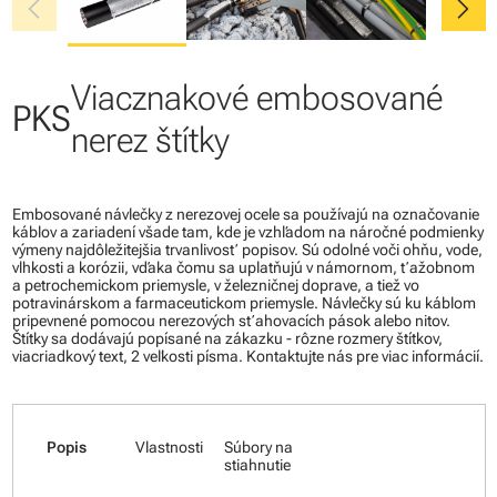
chevron_left
chevron_right
Viacznakové embosované
PKS
nerez štítky
Embosované návlečky z nerezovej ocele sa používajú na označovanie
káblov a zariadení všade tam, kde je vzhľadom na náročné podmienky
výmeny najdôležitejšia trvanlivosť popisov. Sú odolné voči ohňu, vode,
vlhkosti a korózii, vďaka čomu sa uplatňujú v námornom, ťažobnom
a petrochemickom priemysle, v železničnej doprave, a tiež vo
potravinárskom a farmaceutickom priemysle. Návlečky sú ku káblom
pripevnené pomocou nerezových sťahovacích pások alebo nitov.
Štítky sa dodávajú popísané na zákazku - rôzne rozmery štítkov,
viacriadkový text, 2 veľkosti písma. Kontaktujte nás pre viac informácií.
Popis
Vlastnosti
Súbory na
stiahnutie