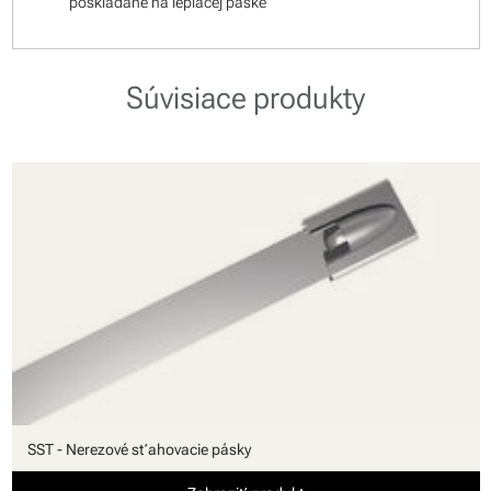
poskladané na lepiacej páske
Súvisiace produkty
SST - Nerezové sťahovacie pásky