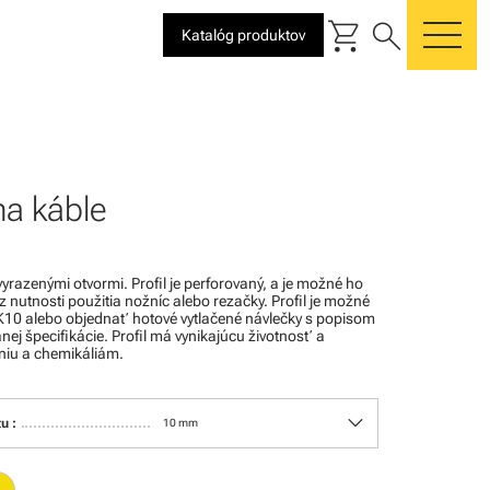
shopping_cart
search
Katalóg produktov
me
na káble
 vyrazenými otvormi. Profil je perforovaný, a je možné ho
 nutnosti použitia nožníc alebo rezačky. Profil je možné
K10 alebo objednať hotové vytlačené návlečky s popisom
ej špecifikácie. Profil má vynikajúcu životnosť a
niu a chemikáliám.
keyboard_arrow_down
u :
10 mm