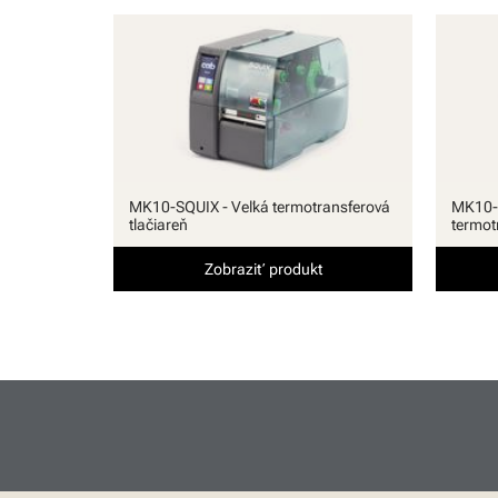
MK10-SQUIX - Veľká termotransferová
MK10-
tlačiareň
termot
Zobraziť produkt