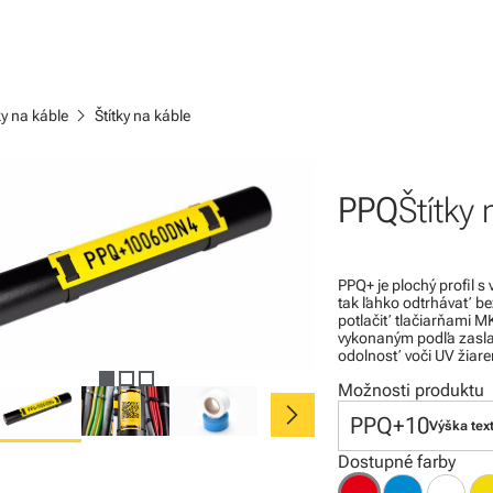
chevron_right
ky na káble
Štítky na káble
PPQ
Štítky 
PPQ+ je plochý profil s
tak ľahko odtrhávať bez
potlačiť tlačiarňami M
vykonaným podľa zaslan
odolnosť voči UV žiare
Možnosti produktu
chevron_right
PPQ+10
Výška text
Dostupné farby