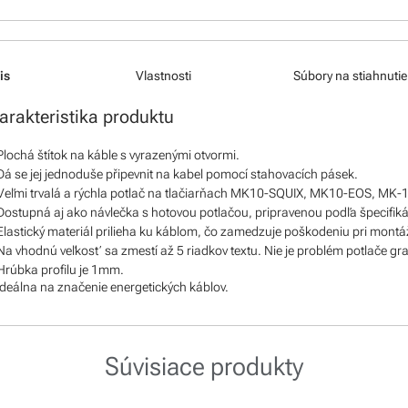
is
Vlastnosti
Súbory na stiahnutie
arakteristika produktu
Plochá štítok na káble s vyrazenými otvormi.
Dá se jej jednoduše připevnit na kabel pomocí stahovacích pásek.
Veľmi trvalá a rýchla potlač na tlačiarňach MK10-SQUIX, MK10-EOS, MK-
Dostupná aj ako návlečka s hotovou potlačou, pripravenou podľa špecifik
Elastický materiál prilieha ku káblom, čo zamedzuje poškodeniu pri montáž
Na vhodnú veľkosť sa zmestí až 5 riadkov textu. Nie je problém potlače gra
Hrúbka profilu je 1mm.
Ideálna na značenie energetických káblov.
Súvisiace produkty