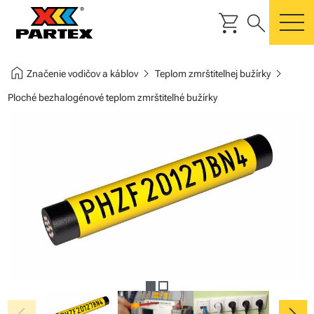
shopping_cart
search
m
home
chevron_right
chevron_right
Značenie vodičov a káblov
Teplom zmrštiteľnej bužírky
Ploché bezhalogénové teplom zmrštiteľné bužírky