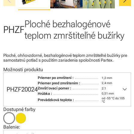
chevron_left
chevron_right
Ploché bezhalogénové
PHZF
teplom zmrštiteľné bužírky
Ploché, ohňovzdorné, bezhalogénové teplom zmrštiteľné bužírky pre
samostatnú potlač s použitím zariadenia spoločnosti Partex.
Možnosti produktu
Priemer po zmrštení :
1,2 mm
Priemer pred zmrštením :
2,4 mm
keyboard_arrow_down
PHZF20024
Zmršťovací pomer :
2:1
Hrúbka :
0,51 mm
od -55 °C do 105
Prevádzková teplota :
°C
Dostupné farby
Balenie: