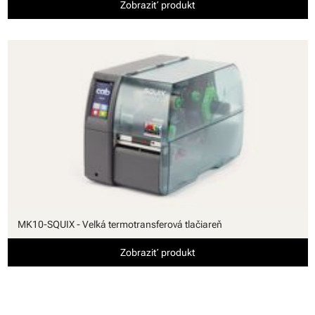
Zobraziť produkt
MK10-SQUIX - Veľká termotransferová tlačiareň
Zobraziť produkt