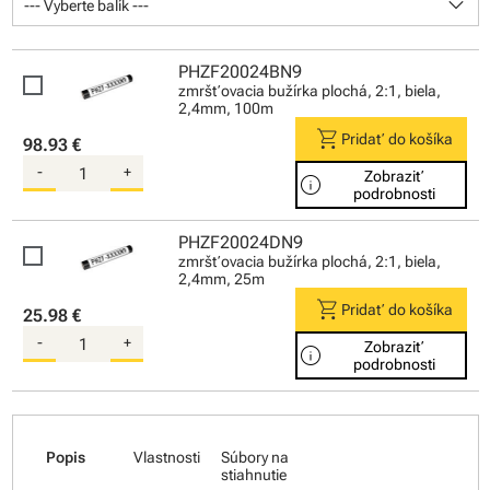
keyboard_arrow_down
--- Vyberte balík ---
PHZF20024BN9
zmršťovacia bužírka plochá, 2:1, biela,
2,4mm, 100m
shopping_cart
Pridať do košíka
98.93 €
-
+
Zobraziť
info
podrobnosti
PHZF20024DN9
zmršťovacia bužírka plochá, 2:1, biela,
2,4mm, 25m
shopping_cart
Pridať do košíka
25.98 €
-
+
Zobraziť
info
podrobnosti
Popis
Vlastnosti
Súbory na
stiahnutie