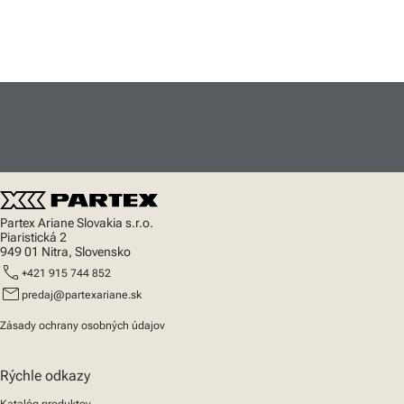
Partex Ariane Slovakia s.r.o.
Piaristická 2
949 01 Nitra, Slovensko
call
+421 915 744 852
mail
predaj@partexariane.sk
Zásady ochrany osobných údajov
Rýchle odkazy