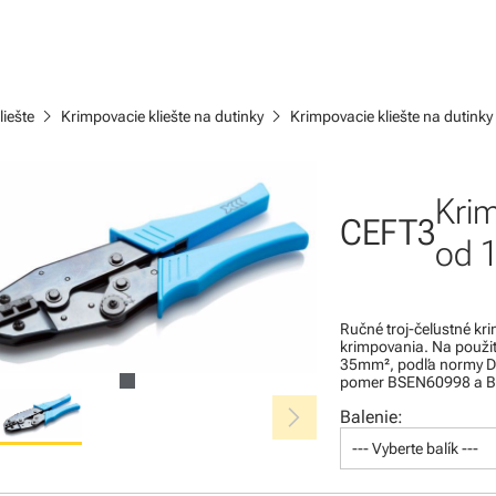
chevron_right
chevron_right
liešte
Krimpovacie kliešte na dutinky
Krimpovacie kliešte na dutin
Krim
CEFT3
od 
Ručné troj-čeľustné kri
krimpovania. Na použi
35mm², podľa normy DI
pomer BSEN60998 a BS
chevron_right
Balenie:
--- Vyberte balík ---