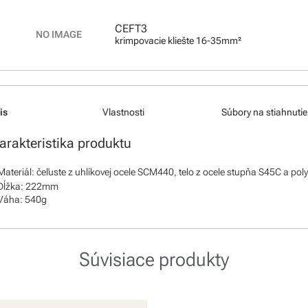
CEFT3
krimpovacie kliešte 16-35mm²
is
Vlastnosti
Súbory na stiahnutie
arakteristika produktu
Materiál: čeľuste z uhlíkovej ocele SCM440, telo z ocele stupňa S45C a po
Dĺžka: 222mm
Váha: 540g
Súvisiace produkty