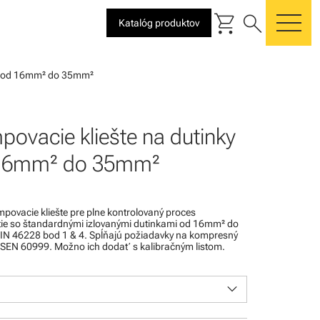
shopping_cart
search
Katalóg produktov
me
ky od 16mm² do 35mm²
povacie kliešte na dutinky
16mm² do 35mm²
mpovacie kliešte pre plne kontrolovaný proces
tie so štandardnými izlovanými dutinkami od 16mm² do
N 46228 bod 1 & 4. Spĺňajú požiadavky na kompresný
EN 60999. Možno ich dodať s kalibračným listom.
keyboard_arrow_down