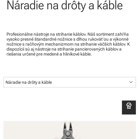
Náradie na drôty a káble
Profesionálne nástroje na strihanie káblov. Náš sortiment zahŕňa
vysoko presné štandardné nožnice s dlhou rukoväťou a výkonné
nožnice s račňovým mechanizmom na strihanie väčších káblov. K
dispozícii sú aj nástroje na strihanie pancierovaných káblov a
riešenia určené pre medené a hliníkové káble.
keyboard_arrow_down
Náradie na drôty a káble
editor_choice