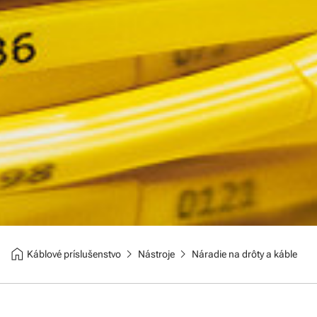
home
chevron_right
chevron_right
Káblové príslušenstvo
Nástroje
Náradie na drôty a káble