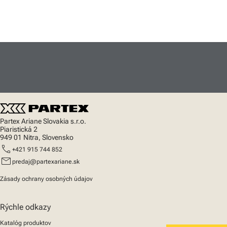
Partex Ariane Slovakia s.r.o.
Piaristická 2
949 01 Nitra, Slovensko
call
+421 915 744 852
mail
predaj@partexariane.sk
Zásady ochrany osobných údajov
Rýchle odkazy
Katalóg produktov