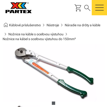
shopping_cart
search
m
home
chevron_right
chevron_right
Káblové príslušenstvo
Nástroje
Náradie na drôty a káble
chevron_right
chevron_right
Nožnice na káble s oceľovou výstuhou
Nožnice na kábel s oceľovou výstuhou do 150mm²