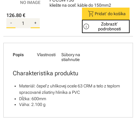
kliešte na oceľ. káble do 150mm2
shopping_cart
Pridať do košíka
126.80 €
-
+
Zobraziť
info
podrobnosti
Popis
Vlastnosti
Súbory na
stiahnutie
Charakteristika produktu
Materiál: čepeľ z uhlíkovej ocele 63 CRM a telo z teplom
spracované zliatiny hliníka a PVC
Dĺžka: 600mm
Váha: 2.100 g