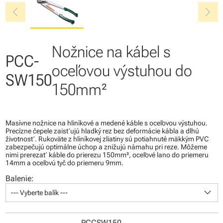
chevron_left
chevron_right
Nožnice na kábel s
PCC-
oceľovou výstuhou do
SW150
150mm²
Masívne nožnice na hliníkové a medené káble s oceľovou výstuhou.
Precízne čepele zaisťujú hladký rez bez deformácie kábla a dlhú
životnosť. Rukoväte z hliníkovej zliatiny sú potiahnuté mäkkým PVC
zabezpečujú optimálne úchop a znižujú námahu pri reze. Môžeme
nimi prerezať káble do prierezu 150mm², oceľové lano do priemeru
14mm a oceľovú tyč do priemeru 9mm.
Balenie:
keyboard_arrow_down
--- Vyberte balík ---
PCCSW150