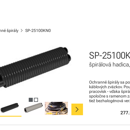
chevron_right
né špirály
SP-25100KN0
SP-25100
špirálová hadic
Ochranné špirály sa po
káblových zväzkov. Pou
pracovísk - vďaka špir
spoločne s ramenom zari
tiež bezhalogénová ver
chevron_right
277.