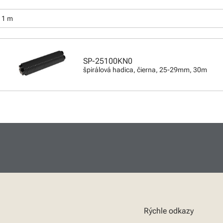
:
e 1 m
SP-25100KN0
špirálová hadica, čierna, 25-29mm, 30m
Rýchle odkazy