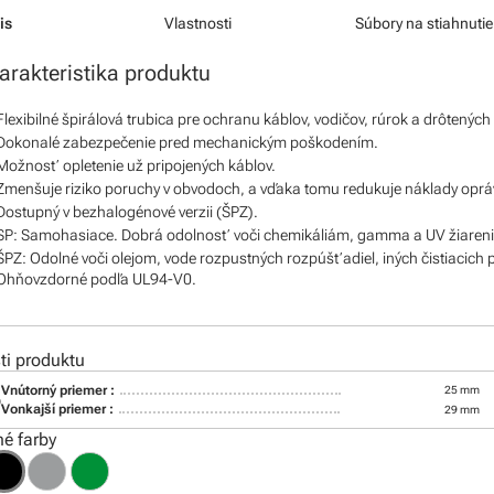
is
Vlastnosti
Súbory na stiahnutie
arakteristika produktu
Flexibilné špirálová trubica pre ochranu káblov, vodičov, rúrok a drôtených
Dokonalé zabezpečenie pred mechanickým poškodením.
Možnosť opletenie už pripojených káblov.
Zmenšuje riziko poruchy v obvodoch, a vďaka tomu redukuje náklady oprá
Dostupný v bezhalogénové verzii (ŠPZ).
SP: Samohasiace. Dobrá odolnosť voči chemikáliám, gamma a UV žiareni
ŠPZ: Odolné voči olejom, vode rozpustných rozpúšťadiel, iných čistiacich p
Ohňovzdorné podľa UL94-V0.
i produktu
Vnútorný priemer :
25 mm
5
Vonkajší priemer :
29 mm
é farby