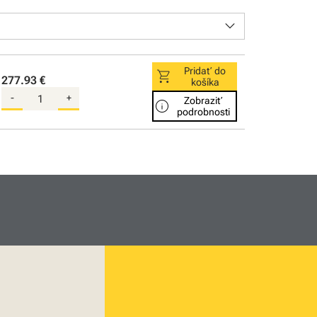
keyboard_arrow_down
Pridať do
shopping_cart
277.93 €
košíka
-
+
Zobraziť
info
podrobnosti