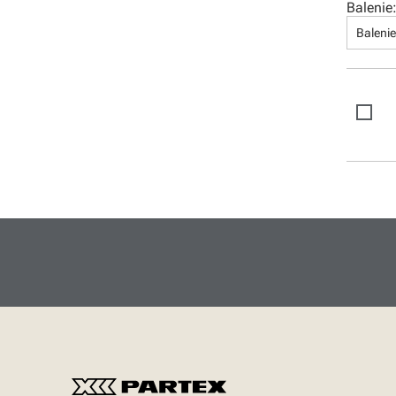
Balenie
Gravírovacie nadstavby
Baleni
Brother tlačiarne laminových
štítkov
Brother tlačiarne papierových
štítkov
Software