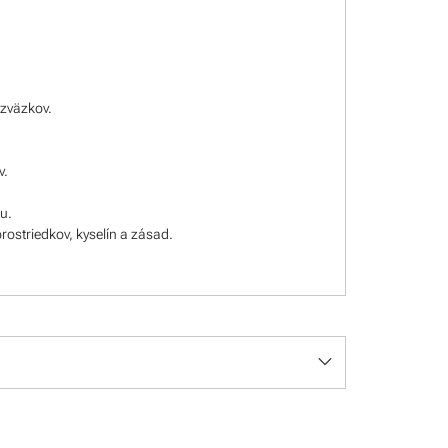
 zväzkov.
v.
u.
rostriedkov, kyselín a zásad.
keyboard_arrow_down