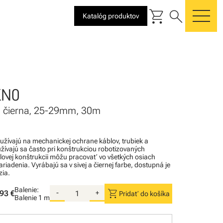
shopping_cart
search
Katalóg produktov
me
KN0
a, čierna, 25-29mm, 30m
užívajú na mechanickej ochrane káblov, trubiek a
žívajú sa často pri konštrukciou robotizovaných
álovej konštrukcii môžu pracovať vo všetkých osiach
adenia. Vyrábajú sa v sivej a čiernej farbe, dostupná je
zia.
Balenie:
shopping_cart
93 €
-
+
Pridať do košíka
Balenie
1 m