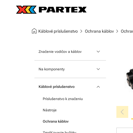
home
chevron_right
chevron_right
Káblové príslušenstvo
Ochrana káblov
Ochran
keyboard_arrow_down
Značenie vodičov a káblov
Nasúvacie návlečky
keyboard_arrow_down
Na komponenty
Štítky na káble
Na moduly
keyboard_arrow_down
Nacvakávacie návlečky
Káblové príslušenstvo
Na svorkovnice
Teplom zmrštiteľnej bužírky
Príslušenstvo k značeniu
Samolepiace štítky
chevron_left
Nástroje
Ochrana káblov
Zmršťovacie bužírky