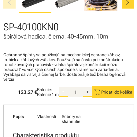
chevron_left
chevron_right
SP-40100KN0
špirálová hadica, čierna, 40-45mm, 10m
Ochranné špirály sa používajú na mechanickej ochrane káblov,
trubiek a káblových zväzkov. Používajú sa často pri konštrukciou
robotizovaných pracovísk - vďaka špirálovej konštrukcii môžu
pracovať vo všetkých osiach spoločne s ramenom zariadenia.
Vyrábajú sa v sivej a čiernej farbe, dostupná je tiež bezhalogénová
verzia.
Balenie:
shopping_cart
123.27 €
-
+
Pridať do košíka
Balenie
1 m
Popis
Vlastnosti
Súbory na
stiahnutie
Charakteristika produktu