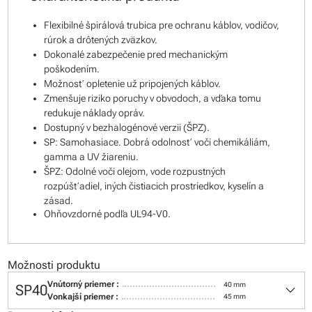
Flexibilné špirálová trubica pre ochranu káblov, vodičov,
rúrok a drôtených zväzkov.
Dokonalé zabezpečenie pred mechanickým
poškodením.
Možnosť opletenie už pripojených káblov.
Zmenšuje riziko poruchy v obvodoch, a vďaka tomu
redukuje náklady opráv.
Dostupný v bezhalogénové verzii (ŠPZ).
SP: Samohasiace. Dobrá odolnosť voči chemikáliám,
gamma a UV žiareniu.
ŠPZ: Odolné voči olejom, vode rozpustných
rozpúšťadiel, iných čistiacich prostriedkov, kyselín a
zásad.
Ohňovzdorné podľa UL94-V0.
Možnosti produktu
keyboard_arrow_down
Vnútorný priemer :
40 mm
SP40
Vonkajší priemer :
45 mm