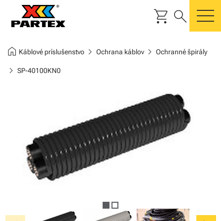
shopping_cart
search
m
home
chevron_right
chevron_right
Káblové príslušenstvo
Ochrana káblov
Ochranné špirály
chevron_right
SP-40100KN0