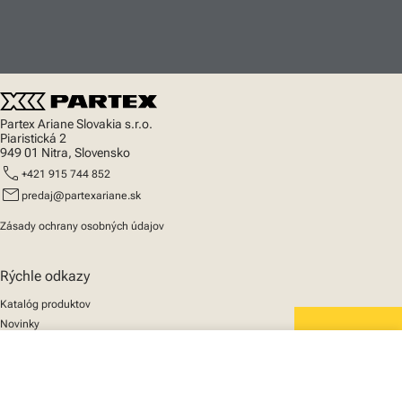
Partex Ariane Slovakia s.r.o.
Piaristická 2
949 01 Nitra, Slovensko
call
+421 915 744 852
mail
predaj@partexariane.sk
Zásady ochrany osobných údajov
Rýchle odkazy
Katalóg produktov
Novinky
Podpora
We mark the future
close
O nás
Váš košík
© 2025 Partex Marking Systems