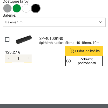
Dostupné farby
Balenie:
keyboard_arrow_down
Balenie 1 m
SP-40100KN0
špirálová hadica, čierna, 40-45mm, 10m
shopping_cart
Pridať do košíka
123.27 €
-
+
Zobraziť
info
podrobnosti