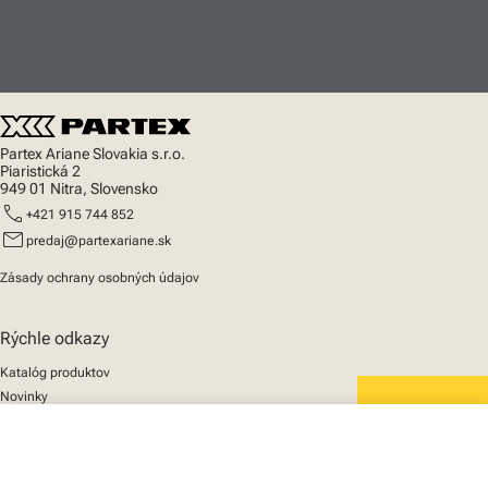
Partex Ariane Slovakia s.r.o.
Piaristická 2
949 01 Nitra, Slovensko
call
+421 915 744 852
mail
predaj@partexariane.sk
Zásady ochrany osobných údajov
Rýchle odkazy
Katalóg produktov
Novinky
Podpora
We mark the future
close
O nás
Váš košík
© 2025 Partex Marking Systems