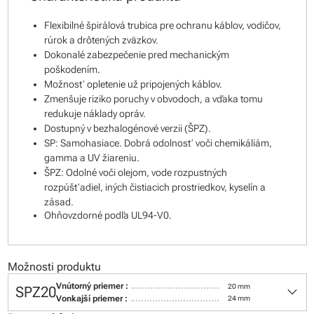
Flexibilné špirálová trubica pre ochranu káblov, vodičov,
rúrok a drôtených zväzkov.
Dokonalé zabezpečenie pred mechanickým
poškodením.
Možnosť opletenie už pripojených káblov.
Zmenšuje riziko poruchy v obvodoch, a vďaka tomu
redukuje náklady opráv.
Dostupný v bezhalogénové verzii (ŠPZ).
SP: Samohasiace. Dobrá odolnosť voči chemikáliám,
gamma a UV žiareniu.
ŠPZ: Odolné voči olejom, vode rozpustných
rozpúšťadiel, iných čistiacich prostriedkov, kyselín a
zásad.
Ohňovzdorné podľa UL94-V0.
Možnosti produktu
keyboard_arrow_down
Vnútorný priemer :
20 mm
SPZ20
Vonkajší priemer :
24 mm