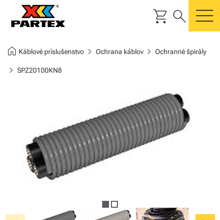
shopping_cart
search
m
home
chevron_right
chevron_right
Káblové príslušenstvo
Ochrana káblov
Ochranné špirály
chevron_right
SPZ20100KN8