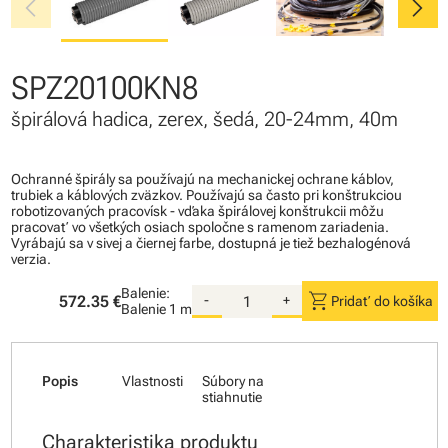
chevron_left
chevron_right
SPZ20100KN8
špirálová hadica, zerex, šedá, 20-24mm, 40m
Ochranné špirály sa používajú na mechanickej ochrane káblov,
trubiek a káblových zväzkov. Používajú sa často pri konštrukciou
robotizovaných pracovísk - vďaka špirálovej konštrukcii môžu
pracovať vo všetkých osiach spoločne s ramenom zariadenia.
Vyrábajú sa v sivej a čiernej farbe, dostupná je tiež bezhalogénová
verzia.
Balenie:
shopping_cart
572.35 €
-
+
Pridať do košíka
Balenie
1 m
Popis
Vlastnosti
Súbory na
stiahnutie
Charakteristika produktu