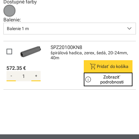
Dostupné farby
Balenie:
keyboard_arrow_down
Balenie 1 m
SPZ20100KN8
špirálová hadica, zerex, šedá, 20-24mm,
40m
shopping_cart
Pridať do košíka
572.35 €
-
+
Zobraziť
info
podrobnosti