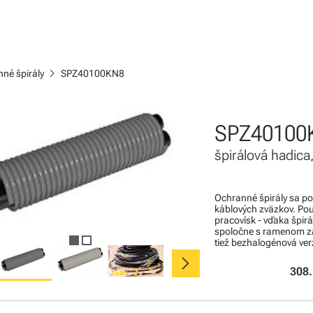
chevron_right
né špirály
SPZ40100KN8
SPZ40100
špirálová hadic
Ochranné špirály sa po
káblových zväzkov. Pou
pracovísk - vďaka špir
spoločne s ramenom zari
tiež bezhalogénová ver
chevron_right
308.