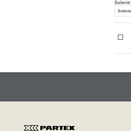
Balenie
Gravírovacie nadstavby
Baleni
Brother tlačiarne laminových
štítkov
Brother tlačiarne papierových
štítkov
Software