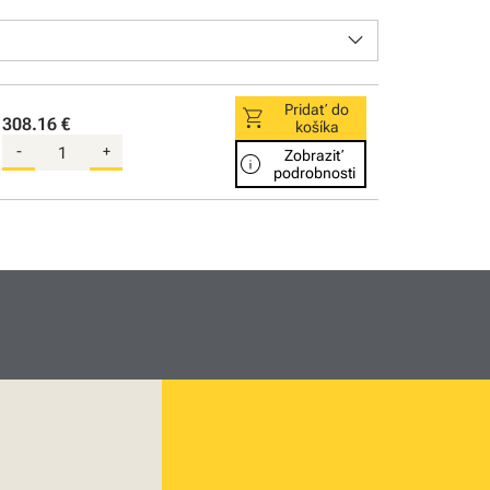
keyboard_arrow_down
Pridať do
shopping_cart
308.16 €
košíka
-
+
Zobraziť
info
podrobnosti