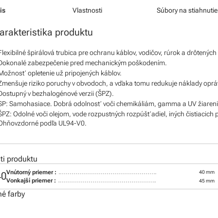
is
Vlastnosti
Súbory na stiahnutie
arakteristika produktu
Flexibilné špirálová trubica pre ochranu káblov, vodičov, rúrok a drôtených
Dokonalé zabezpečenie pred mechanickým poškodením.
Možnosť opletenie už pripojených káblov.
Zmenšuje riziko poruchy v obvodoch, a vďaka tomu redukuje náklady oprá
Dostupný v bezhalogénové verzii (ŠPZ).
SP: Samohasiace. Dobrá odolnosť voči chemikáliám, gamma a UV žiareni
ŠPZ: Odolné voči olejom, vode rozpustných rozpúšťadiel, iných čistiacich p
Ohňovzdorné podľa UL94-V0.
i produktu
Vnútorný priemer :
40 mm
40
Vonkajší priemer :
45 mm
é farby