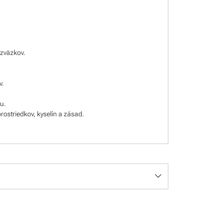
 zväzkov.
v.
u.
rostriedkov, kyselín a zásad.
keyboard_arrow_down