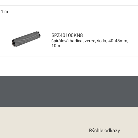
:
e 1 m
SPZ40100KN8
špirálová hadica, zerex, šedá, 40-45mm,
10m
Rýchle odkazy