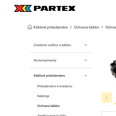
home
chevron_right
chevron_right
Káblové príslušenstvo
Ochrana káblov
Ochran
keyboard_arrow_down
Značenie vodičov a káblov
Nasúvacie návlečky
keyboard_arrow_down
Na komponenty
Štítky na káble
Na moduly
keyboard_arrow_down
Nacvakávacie návlečky
Káblové príslušenstvo
Na svorkovnice
Teplom zmrštiteľnej bužírky
Príslušenstvo k značeniu
Samolepiace štítky
chevron_left
Nástroje
Ochrana káblov
Zmršťovacie bužírky