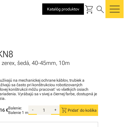
shopping_cart
search
Katalóg produktov
me
KN8
a, zerex, šedá, 40-45mm, 10m
užívajú na mechanickej ochrane káblov, trubiek a
žívajú sa často pri konštrukciou robotizovaných
álovej konštrukcii môžu pracovať vo všetkých osiach
adenia. Vyrábajú sa v sivej a čiernej farbe, dostupná je
zia.
Balenie:
shopping_cart
16 €
-
+
Pridať do košíka
Balenie
1 m