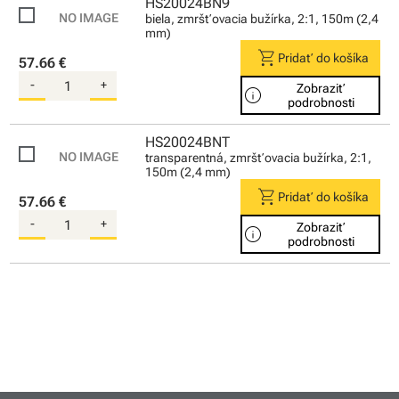
HS20024BN9
biela, zmršťovacia bužírka, 2:1, 150m (2,4
mm)
shopping_cart
Pridať do košíka
57.66 €
-
+
Zobraziť
info
podrobnosti
HS20024BNT
transparentná, zmršťovacia bužírka, 2:1,
150m (2,4 mm)
shopping_cart
Pridať do košíka
57.66 €
-
+
Zobraziť
info
podrobnosti