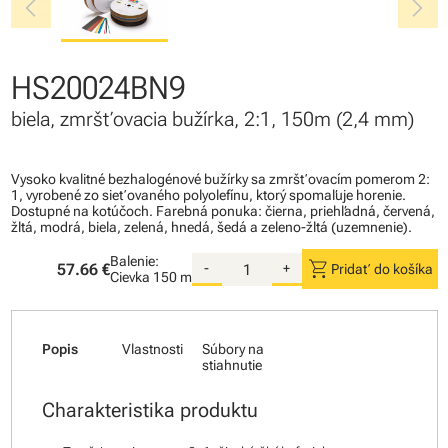
chevron_left
chevron_right
HS20024BN9
biela, zmršťovacia bužírka, 2:1, 150m (2,4 mm)
Vysoko kvalitné bezhalogénové bužírky sa zmršťovacím pomerom 2:
1, vyrobené zo sieťovaného polyolefínu, ktorý spomaľuje horenie.
Dostupné na kotúčoch. Farebná ponuka: čierna, priehľadná, červená,
žltá, modrá, biela, zelená, hnedá, šedá a zeleno-žltá (uzemnenie).
Balenie:
shopping_cart
57.66 €
-
+
Pridať do košíka
Cievka
150 m
Popis
Vlastnosti
Súbory na
stiahnutie
Charakteristika produktu