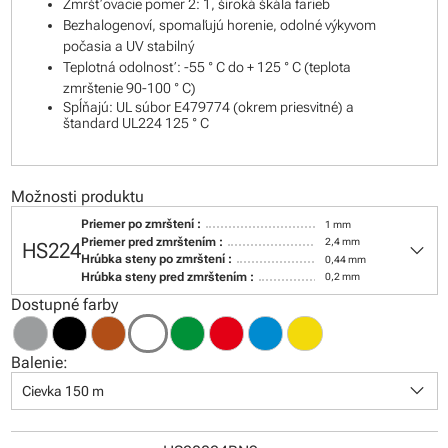
Zmršťovacie pomer 2: 1, široká škála farieb
Bezhalogenoví, spomaľujú horenie, odolné výkyvom
počasia a UV stabilný
Teplotná odolnosť: -55 ° C do + 125 ° C (teplota
zmrštenie 90-100 ° C)
Spĺňajú: UL súbor E479774 (okrem priesvitné) a
štandard UL224 125 ° C
Možnosti produktu
Priemer po zmrštení :
1 mm
keyboard_arrow_down
Priemer pred zmrštením :
2,4 mm
HS224
Hrúbka steny po zmrštení :
0,44 mm
Hrúbka steny pred zmrštením :
0,2 mm
Dostupné farby
Balenie:
keyboard_arrow_down
Cievka 150 m