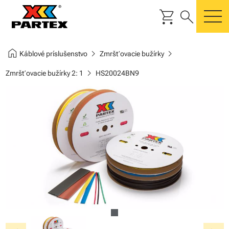
shopping_cart
search
m
home
chevron_right
chevron_right
Káblové príslušenstvo
Zmršťovacie bužírky
chevron_right
Zmršťovacie bužírky 2: 1
HS20024BN9