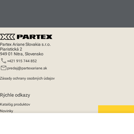
Partex Ariane Slovakia s.r.o.
Piaristická 2
949 01 Nitra, Slovensko
call
+421 915 744 852
mail
predaj@partexariane.sk
Zásady ochrany osobných údajov
Rýchle odkazy
Katalóg produktov
Novinky
Podpora
We mark the future
close
O nás
Váš košík