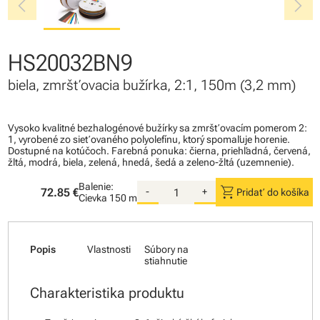
chevron_left
chevron_right
HS20032BN9
biela, zmršťovacia bužírka, 2:1, 150m (3,2 mm)
Vysoko kvalitné bezhalogénové bužírky sa zmršťovacím pomerom 2:
1, vyrobené zo sieťovaného polyolefínu, ktorý spomaľuje horenie.
Dostupné na kotúčoch. Farebná ponuka: čierna, priehľadná, červená,
žltá, modrá, biela, zelená, hnedá, šedá a zeleno-žltá (uzemnenie).
Balenie:
shopping_cart
72.85 €
-
+
Pridať do košíka
Cievka
150 m
Popis
Vlastnosti
Súbory na
stiahnutie
Charakteristika produktu