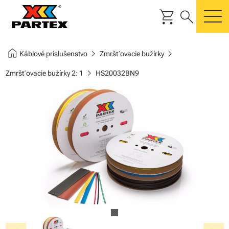
shopping_cart
search
m
home
chevron_right
chevron_right
Káblové príslušenstvo
Zmršťovacie bužírky
chevron_right
Zmršťovacie bužírky 2: 1
HS20032BN9