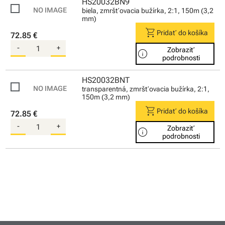
HS20032BN9
biela, zmršťovacia bužírka, 2:1, 150m (3,2
mm)
shopping_cart
Pridať do košíka
72.85 €
-
+
Zobraziť
info
podrobnosti
HS20032BNT
transparentná, zmršťovacia bužírka, 2:1,
150m (3,2 mm)
shopping_cart
Pridať do košíka
72.85 €
-
+
Zobraziť
info
podrobnosti