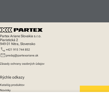
Partex Ariane Slovakia s.r.o.
Piaristická 2
949 01 Nitra, Slovensko
call
+421 915 744 852
mail
predaj@partexariane.sk
Zásady ochrany osobných údajov
Rýchle odkazy
Katalóg produktov
Novinky
Podpora
We mark the future
close
O nás
Váš košík