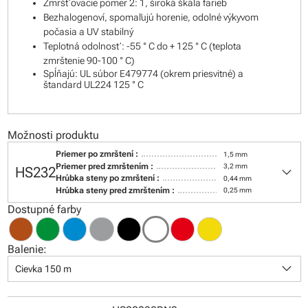
Zmršťovacie pomer 2: 1, široká škála farieb
Bezhalogenoví, spomaľujú horenie, odolné výkyvom
počasia a UV stabilný
Teplotná odolnosť: -55 ° C do + 125 ° C (teplota
zmrštenie 90-100 ° C)
Spĺňajú: UL súbor E479774 (okrem priesvitné) a
štandard UL224 125 ° C
Možnosti produktu
Priemer po zmrštení :
1,5 mm
keyboard_arrow_down
Priemer pred zmrštením :
3,2 mm
HS232
Hrúbka steny po zmrštení :
0,44 mm
Hrúbka steny pred zmrštením :
0,25 mm
Dostupné farby
Balenie:
keyboard_arrow_down
Cievka 150 m