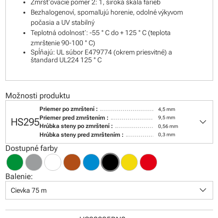
Zmršťovacie pomer 2: 1, široká škála farieb
Bezhalogenoví, spomaľujú horenie, odolné výkyvom
počasia a UV stabilný
Teplotná odolnosť: -55 ° C do + 125 ° C (teplota
zmrštenie 90-100 ° C)
Spĺňajú: UL súbor E479774 (okrem priesvitné) a
štandard UL224 125 ° C
Možnosti produktu
Priemer po zmrštení :
4,5 mm
keyboard_arrow_down
Priemer pred zmrštením :
9,5 mm
HS295
Hrúbka steny po zmrštení :
0,56 mm
Hrúbka steny pred zmrštením :
0,3 mm
Dostupné farby
Balenie:
keyboard_arrow_down
Cievka 75 m