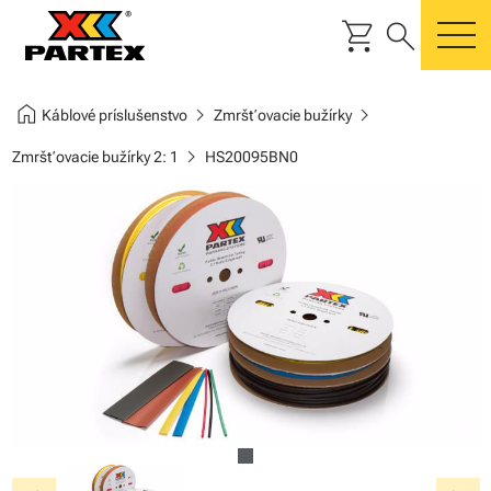
shopping_cart
search
m
home
chevron_right
chevron_right
Káblové príslušenstvo
Zmršťovacie bužírky
chevron_right
Zmršťovacie bužírky 2: 1
HS20095BN0