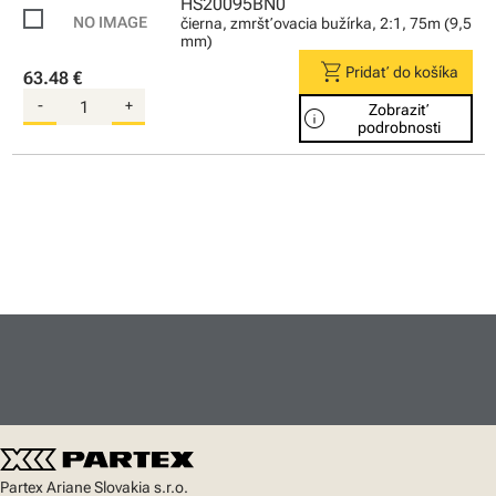
HS20095BN0
čierna, zmršťovacia bužírka, 2:1, 75m (9,5
mm)
shopping_cart
Pridať do košíka
63.48 €
-
+
Zobraziť
info
podrobnosti
Partex Ariane Slovakia s.r.o.