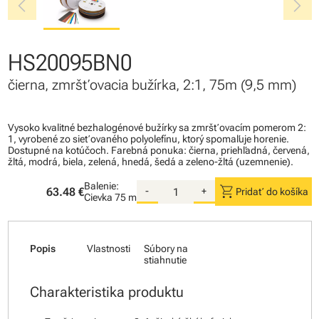
chevron_left
chevron_right
HS20095BN0
čierna, zmršťovacia bužírka, 2:1, 75m (9,5 mm)
Vysoko kvalitné bezhalogénové bužírky sa zmršťovacím pomerom 2:
1, vyrobené zo sieťovaného polyolefínu, ktorý spomaľuje horenie.
Dostupné na kotúčoch. Farebná ponuka: čierna, priehľadná, červená,
žltá, modrá, biela, zelená, hnedá, šedá a zeleno-žltá (uzemnenie).
Balenie:
shopping_cart
63.48 €
-
+
Pridať do košíka
Cievka
75 m
Popis
Vlastnosti
Súbory na
stiahnutie
Charakteristika produktu