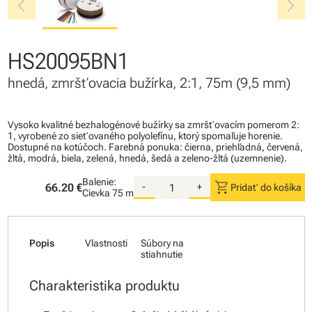
chevron_left
chevron_right
HS20095BN1
hnedá, zmršťovacia bužírka, 2:1, 75m (9,5 mm)
Vysoko kvalitné bezhalogénové bužírky sa zmršťovacím pomerom 2:
1, vyrobené zo sieťovaného polyolefínu, ktorý spomaľuje horenie.
Dostupné na kotúčoch. Farebná ponuka: čierna, priehľadná, červená,
žltá, modrá, biela, zelená, hnedá, šedá a zeleno-žltá (uzemnenie).
Balenie:
shopping_cart
66.20 €
-
+
Pridať do košíka
Cievka
75 m
Popis
Vlastnosti
Súbory na
stiahnutie
Charakteristika produktu