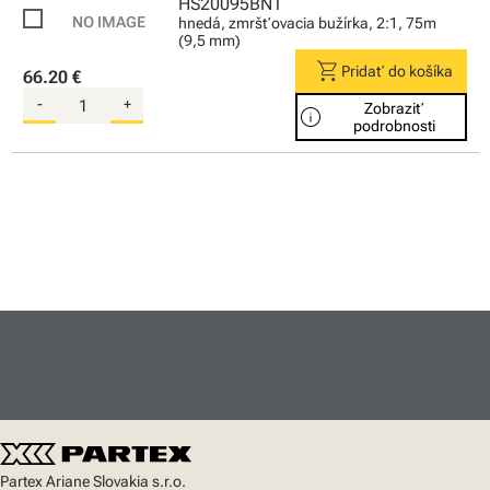
HS20095BN1
hnedá, zmršťovacia bužírka, 2:1, 75m
(9,5 mm)
shopping_cart
Pridať do košíka
66.20 €
-
+
Zobraziť
info
podrobnosti
Partex Ariane Slovakia s.r.o.