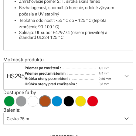
Zmršťovacie pomer 2: 1, široká škála farieb
Bezhalogenoví, spomaľujú horenie, odolné výkyvom
počasia a UV stabilný
Teplotná odolnosť: -55 ° C do + 125 ° C (teplota
zmrštenie 90-100 ° C)
Spĺňajú: UL súbor E479774 (okrem priesvitné) a
štandard UL224 125 ° C
Možnosti produktu
Priemer po zmrštení :
4,5 mm
keyboard_arrow_down
Priemer pred zmrštením :
9,5 mm
HS295
Hrúbka steny po zmrštení :
0,56 mm
Hrúbka steny pred zmrštením :
0,3 mm
Dostupné farby
Balenie:
keyboard_arrow_down
Cievka 75 m