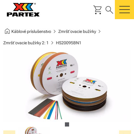
shopping_cart
search
m
home
chevron_right
chevron_right
Káblové príslušenstvo
Zmršťovacie bužírky
chevron_right
Zmršťovacie bužírky 2: 1
HS20095BN1