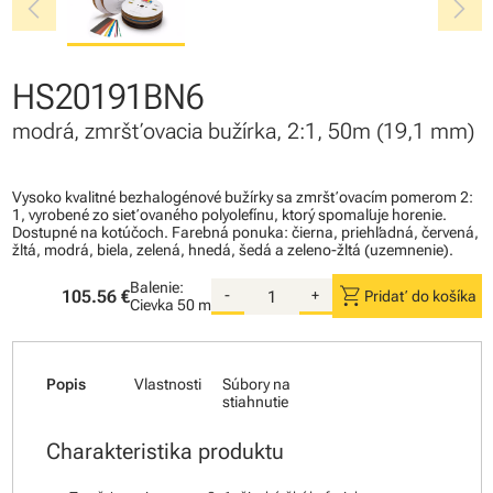
chevron_left
chevron_right
HS20191BN6
modrá, zmršťovacia bužírka, 2:1, 50m (19,1 mm)
Vysoko kvalitné bezhalogénové bužírky sa zmršťovacím pomerom 2:
1, vyrobené zo sieťovaného polyolefínu, ktorý spomaľuje horenie.
Dostupné na kotúčoch. Farebná ponuka: čierna, priehľadná, červená,
žltá, modrá, biela, zelená, hnedá, šedá a zeleno-žltá (uzemnenie).
Balenie:
shopping_cart
105.56 €
-
+
Pridať do košíka
Cievka
50 m
Popis
Vlastnosti
Súbory na
stiahnutie
Charakteristika produktu