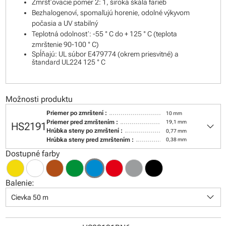
Zmršťovacie pomer 2: 1, široká škála farieb
Bezhalogenoví, spomaľujú horenie, odolné výkyvom
počasia a UV stabilný
Teplotná odolnosť: -55 ° C do + 125 ° C (teplota
zmrštenie 90-100 ° C)
Spĺňajú: UL súbor E479774 (okrem priesvitné) a
štandard UL224 125 ° C
Možnosti produktu
Priemer po zmrštení :
10 mm
keyboard_arrow_down
Priemer pred zmrštením :
19,1 mm
HS2191
Hrúbka steny po zmrštení :
0,77 mm
Hrúbka steny pred zmrštením :
0,38 mm
Dostupné farby
Balenie:
keyboard_arrow_down
Cievka 50 m