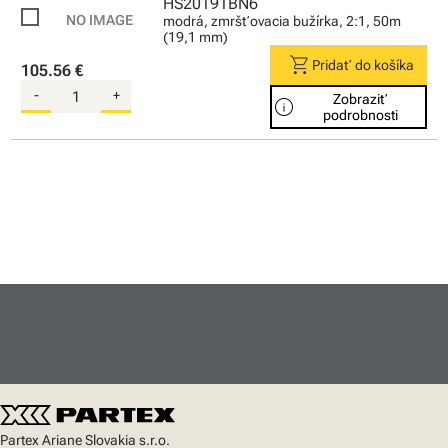
HS20191BN6
modrá, zmršťovacia bužírka, 2:1, 50m
(19,1 mm)
shopping_cart
Pridať do košíka
105.56 €
-
+
Zobraziť
info
podrobnosti
Partex Ariane Slovakia s.r.o.