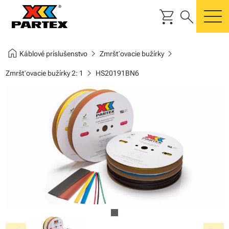
shopping_cart
search
m
home
chevron_right
chevron_right
Káblové príslušenstvo
Zmršťovacie bužírky
chevron_right
Zmršťovacie bužírky 2: 1
HS20191BN6