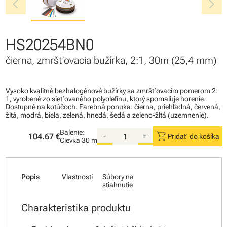
chevron_left
chevron_right
HS20254BN0
čierna, zmršťovacia bužírka, 2:1, 30m (25,4 mm)
Vysoko kvalitné bezhalogénové bužírky sa zmršťovacím pomerom 2:
1, vyrobené zo sieťovaného polyolefínu, ktorý spomaľuje horenie.
Dostupné na kotúčoch. Farebná ponuka: čierna, priehľadná, červená,
žltá, modrá, biela, zelená, hnedá, šedá a zeleno-žltá (uzemnenie).
Balenie:
shopping_cart
104.67 €
-
+
Pridať do košíka
Cievka
30 m
Popis
Vlastnosti
Súbory na
stiahnutie
Charakteristika produktu