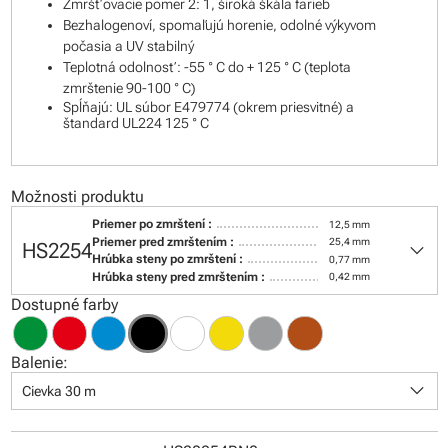
Zmršťovacie pomer 2: 1, široká škála farieb
Bezhalogenoví, spomaľujú horenie, odolné výkyvom
počasia a UV stabilný
Teplotná odolnosť: -55 ° C do + 125 ° C (teplota
zmrštenie 90-100 ° C)
Spĺňajú: UL súbor E479774 (okrem priesvitné) a
štandard UL224 125 ° C
Možnosti produktu
Priemer po zmrštení :
12,5 mm
keyboard_arrow_down
Priemer pred zmrštením :
25,4 mm
HS2254
Hrúbka steny po zmrštení :
0,77 mm
Hrúbka steny pred zmrštením :
0,42 mm
Dostupné farby
Balenie:
keyboard_arrow_down
Cievka 30 m