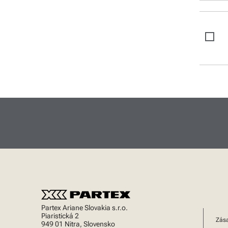
Gravírovacie nadstavby
Brother tlačiarne laminových
štítkov
Brother tlačiarne papierových
štítkov
Software
Partex Ariane Slovakia s.r.o.
Piaristická 2
Zás
949 01 Nitra, Slovensko