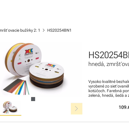
chevron_right
mršťovacie bužírky 2: 1
HS20254BN1
HS20254B
hnedá, zmršťova
Vysoko kvalitné bezha
vyrobené zo sieťovanéh
kotúčoch. Farebná ponu
zelená, hnedá, šedá a 
chevron_right
109.