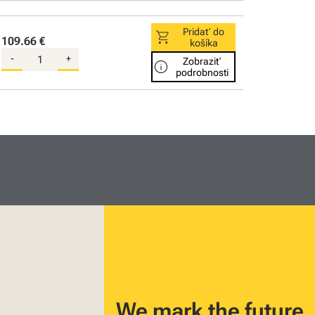
Pridať do
shopping_cart
109.66 €
košíka
-
+
Zobraziť
info
podrobnosti
We mark the future