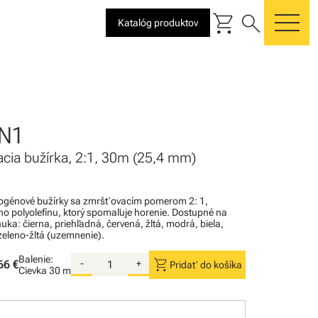
shopping_cart
search
Katalóg produktov
me
N1
cia bužírka, 2:1, 30m (25,4 mm)
logénové bužírky sa zmršťovacím pomerom 2: 1,
o polyolefínu, ktorý spomaľuje horenie. Dostupné na
ka: čierna, priehľadná, červená, žltá, modrá, biela,
zeleno-žltá (uzemnenie).
Balenie:
shopping_cart
66 €
-
+
Pridať do košíka
Cievka
30 m