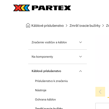
home
chevron_right
chevron_right
Káblové príslušenstvo
Zmršťovacie bužírky
Z
keyboard_arrow_down
Značenie vodičov a káblov
Nasúvacie návlečky
keyboard_arrow_down
Na komponenty
Štítky na káble
Na moduly
keyboard_arrow_down
Nacvakávacie návlečky
Káblové príslušenstvo
Na svorkovnice
Teplom zmrštiteľnej bužírky
Príslušenstvo k značeniu
Samolepiace štítky
chevron_left
Nástroje
Ochrana káblov
Zmršťovacie bužírky