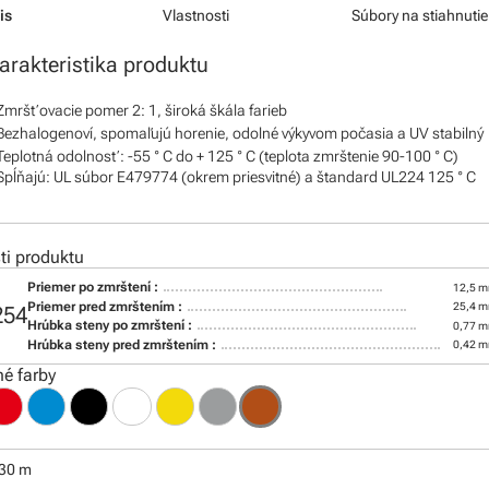
is
Vlastnosti
Súbory na stiahnutie
arakteristika produktu
Zmršťovacie pomer 2: 1, široká škála farieb
Bezhalogenoví, spomaľujú horenie, odolné výkyvom počasia a UV stabilný
Teplotná odolnosť: -55 ° C do + 125 ° C (teplota zmrštenie 90-100 ° C)
Spĺňajú: UL súbor E479774 (okrem priesvitné) a štandard UL224 125 ° C
i produktu
Priemer po zmrštení :
12,5 
Priemer pred zmrštením :
25,4 
254
Hrúbka steny po zmrštení :
0,77 
Hrúbka steny pred zmrštením :
0,42 
é farby
:
 30 m