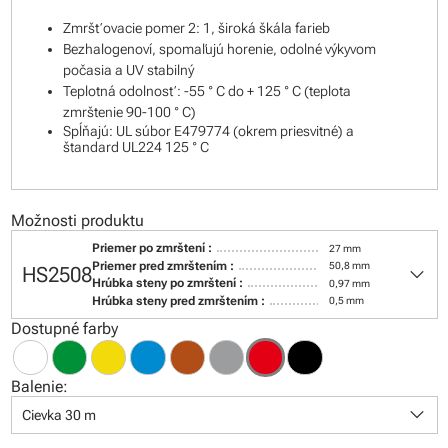
Zmršťovacie pomer 2: 1, široká škála farieb
Bezhalogenoví, spomaľujú horenie, odolné výkyvom
počasia a UV stabilný
Teplotná odolnosť: -55 ° C do + 125 ° C (teplota
zmrštenie 90-100 ° C)
Spĺňajú: UL súbor E479774 (okrem priesvitné) a
štandard UL224 125 ° C
Možnosti produktu
Priemer po zmrštení :
27 mm
keyboard_arrow_down
Priemer pred zmrštením :
50,8 mm
HS2508
Hrúbka steny po zmrštení :
0,97 mm
Hrúbka steny pred zmrštením :
0,5 mm
Dostupné farby
Balenie:
keyboard_arrow_down
Cievka 30 m