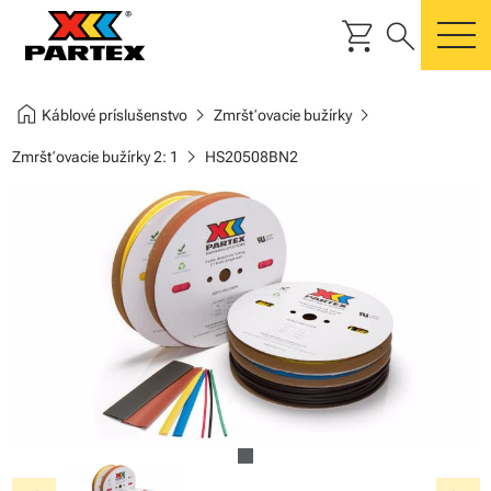
shopping_cart
search
m
home
chevron_right
chevron_right
Káblové príslušenstvo
Zmršťovacie bužírky
chevron_right
Zmršťovacie bužírky 2: 1
HS20508BN2