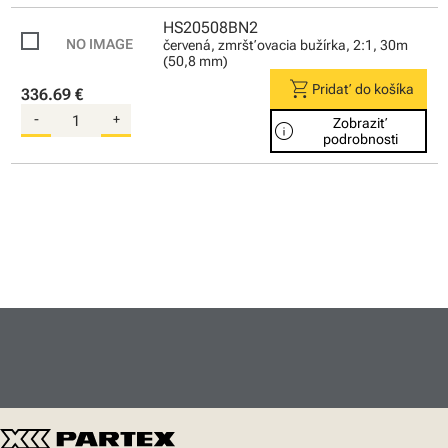
HS20508BN2
červená, zmršťovacia bužírka, 2:1, 30m
(50,8 mm)
shopping_cart
Pridať do košíka
336.69 €
-
+
Zobraziť
info
podrobnosti