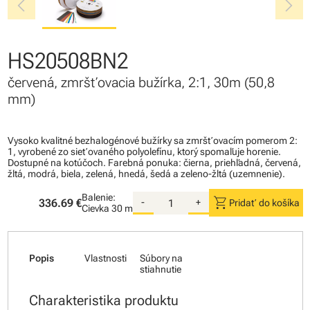
chevron_left
chevron_right
HS20508BN2
červená, zmršťovacia bužírka, 2:1, 30m (50,8
mm)
Vysoko kvalitné bezhalogénové bužírky sa zmršťovacím pomerom 2:
1, vyrobené zo sieťovaného polyolefínu, ktorý spomaľuje horenie.
Dostupné na kotúčoch. Farebná ponuka: čierna, priehľadná, červená,
žltá, modrá, biela, zelená, hnedá, šedá a zeleno-žltá (uzemnenie).
Balenie:
shopping_cart
336.69 €
-
+
Pridať do košíka
Cievka
30 m
Popis
Vlastnosti
Súbory na
stiahnutie
Charakteristika produktu