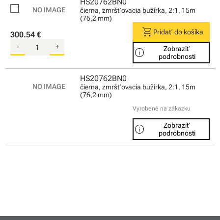
HS20762BN0
čierna, zmršťovacia bužírka, 2:1, 15m
(76,2 mm)
shopping_cart
Pridať do košíka
300.54 €
-
+
Zobraziť
info
podrobnosti
HS20762BN0
čierna, zmršťovacia bužírka, 2:1, 15m
(76,2 mm)
Vyrobené na zákazku
Zobraziť
info
podrobnosti