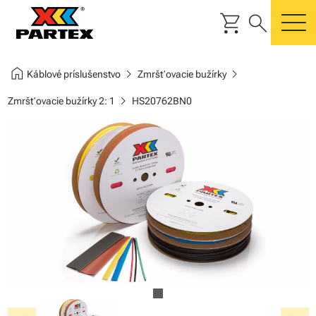
shopping_cart
search
m
home
chevron_right
chevron_right
Káblové príslušenstvo
Zmršťovacie bužírky
chevron_right
Zmršťovacie bužírky 2: 1
HS20762BN0