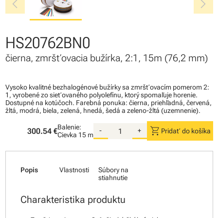
chevron_left
chevron_right
HS20762BN0
čierna, zmršťovacia bužírka, 2:1, 15m (76,2 mm)
Vysoko kvalitné bezhalogénové bužírky sa zmršťovacím pomerom 2:
1, vyrobené zo sieťovaného polyolefínu, ktorý spomaľuje horenie.
Dostupné na kotúčoch. Farebná ponuka: čierna, priehľadná, červená,
žltá, modrá, biela, zelená, hnedá, šedá a zeleno-žltá (uzemnenie).
Balenie:
shopping_cart
300.54 €
-
+
Pridať do košíka
Cievka
15 m
Popis
Vlastnosti
Súbory na
stiahnutie
Charakteristika produktu