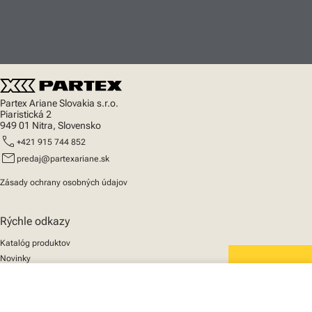
Partex Ariane Slovakia s.r.o.
Piaristická 2
949 01 Nitra, Slovensko
call
+421 915 744 852
mail
predaj@partexariane.sk
Zásady ochrany osobných údajov
Rýchle odkazy
Katalóg produktov
Novinky
Podpora
We mark the future
close
O nás
Váš košík