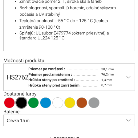
Zmršťovacie pomer 2: 1, široká škála farieb
Bezhalogenoví, spomaľujú horenie, odolné výkyvom
počasia a UV stabilný
Teplotná odolnosť: -55 ° C do + 125 ° C (teplota
zmrštenie 90-100 ° C)
Spĺňajú: UL súbor E479774 (okrem priesvitné) a
štandard UL224 125 ° C
Možnosti produktu
Priemer po zmrštení :
38,1 mm
keyboard_arrow_down
Priemer pred zmrštením :
76,2 mm
HS2762
Hrúbka steny po zmrštení :
1,4 mm
Hrúbka steny pred zmrštením :
0,7 mm
Dostupné farby
Balenie:
keyboard_arrow_down
Cievka 15 m