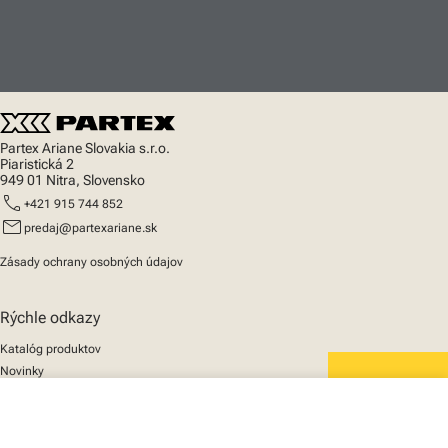
Partex Ariane Slovakia s.r.o.
Piaristická 2
949 01 Nitra, Slovensko
call
+421 915 744 852
mail
predaj@partexariane.sk
Zásady ochrany osobných údajov
Rýchle odkazy
Katalóg produktov
Novinky
Podpora
We mark the future
close
O nás
Váš košík