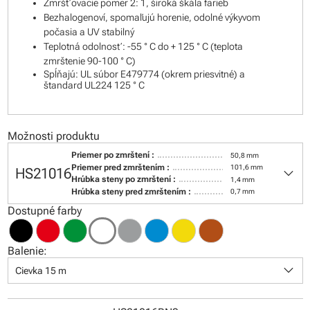
Zmršťovacie pomer 2: 1, široká škála farieb
Bezhalogenoví, spomaľujú horenie, odolné výkyvom
počasia a UV stabilný
Teplotná odolnosť: -55 ° C do + 125 ° C (teplota
zmrštenie 90-100 ° C)
Spĺňajú: UL súbor E479774 (okrem priesvitné) a
štandard UL224 125 ° C
Možnosti produktu
Priemer po zmrštení :
50,8 mm
keyboard_arrow_down
Priemer pred zmrštením :
101,6 mm
HS21016
Hrúbka steny po zmrštení :
1,4 mm
Hrúbka steny pred zmrštením :
0,7 mm
Dostupné farby
Balenie:
keyboard_arrow_down
Cievka 15 m