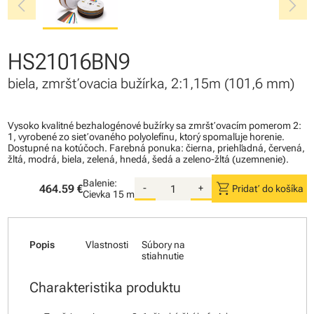
chevron_left
chevron_right
HS21016BN9
biela, zmršťovacia bužírka, 2:1,15m (101,6 mm)
Vysoko kvalitné bezhalogénové bužírky sa zmršťovacím pomerom 2:
1, vyrobené zo sieťovaného polyolefínu, ktorý spomaľuje horenie.
Dostupné na kotúčoch. Farebná ponuka: čierna, priehľadná, červená,
žltá, modrá, biela, zelená, hnedá, šedá a zeleno-žltá (uzemnenie).
Balenie:
shopping_cart
464.59 €
-
+
Pridať do košíka
Cievka
15 m
Popis
Vlastnosti
Súbory na
stiahnutie
Charakteristika produktu