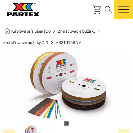
shopping_cart
search
m
home
chevron_right
chevron_right
Káblové príslušenstvo
Zmršťovacie bužírky
chevron_right
Zmršťovacie bužírky 2: 1
HS21016BN9