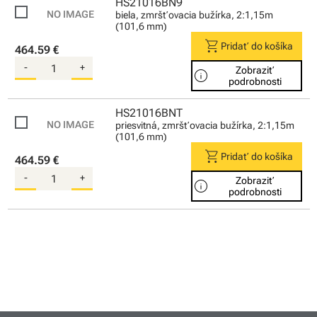
HS21016BN9
biela, zmršťovacia bužírka, 2:1,15m
(101,6 mm)
shopping_cart
Pridať do košíka
464.59 €
-
+
Zobraziť
info
podrobnosti
HS21016BNT
priesvitná, zmršťovacia bužírka, 2:1,15m
(101,6 mm)
shopping_cart
Pridať do košíka
464.59 €
-
+
Zobraziť
info
podrobnosti