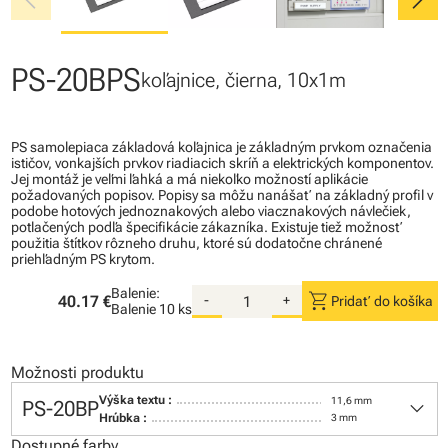
chevron_left
chevron_right
PS-20BPS
koľajnice, čierna, 10x1m
PS samolepiaca základová koľajnica je základným prvkom označenia
ističov, vonkajších prvkov riadiacich skríň a elektrických komponentov.
Jej montáž je veľmi ľahká a má niekoľko možností aplikácie
požadovaných popisov. Popisy sa môžu nanášať na základný profil v
podobe hotových jednoznakových alebo viacznakových návlečiek,
potlačených podľa špecifikácie zákazníka. Existuje tiež možnosť
použitia štítkov rôzneho druhu, ktoré sú dodatočne chránené
priehľadným PS krytom.
Balenie:
shopping_cart
40.17 €
-
+
Pridať do košíka
Balenie
10 ks
Možnosti produktu
keyboard_arrow_down
Výška textu :
11,6 mm
PS-20BP
Hrúbka :
3 mm
Dostupné farby