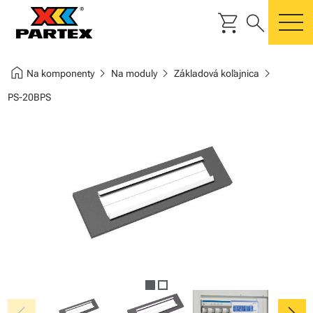
shopping_cart
search
m
home
chevron_right
chevron_right
chevron_right
Na komponenty
Na moduly
Základová koľajnica
PS-20BPS