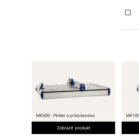
MK500 - Plotter a príslušenstvo
MK100 
Zobraziť produkt