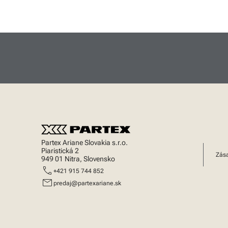
Partex Ariane Slovakia s.r.o.
Piaristická 2
Zás
949 01 Nitra, Slovensko
call
+421 915 744 852
mail
predaj@partexariane.sk