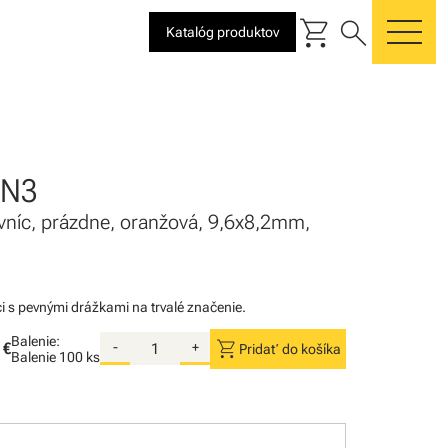
shopping_cart
search
Katalóg produktov
me
PN3
vníc, prázdne, oranžová, 9,6x8,2mm,
i s pevnými drážkami na trvalé značenie.
Balenie:
shopping_cart
 €
-
+
Pridať do košíka
Balenie
100 ks