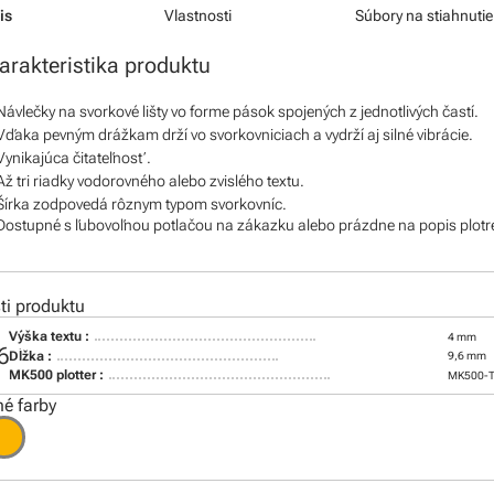
is
Vlastnosti
Súbory na stiahnutie
arakteristika produktu
Návlečky na svorkové lišty vo forme pások spojených z jednotlivých častí.
Vďaka pevným drážkam drží vo svorkovniciach a vydrží aj silné vibrácie.
Vynikajúca čitateľnosť.
Až tri riadky vodorovného alebo zvislého textu.
Šírka zodpovedá rôznym typom svorkovníc.
Dostupné s ľubovoľnou potlačou na zákazku alebo prázdne na popis plo
i produktu
Výška textu :
4 mm
6
Dĺžka :
9,6 mm
MK500 plotter :
MK500-
é farby
: