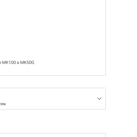
tre MK100 a MK500.
keyboard_arrow_down
TX96