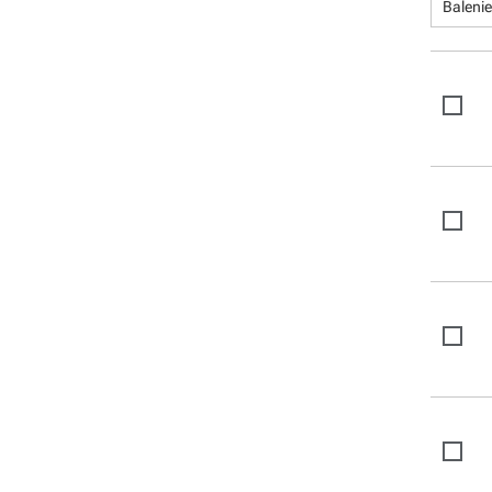
Balenie
Brother tlačiarne laminových
štítkov
Brother tlačiarne papierových
štítkov
Software