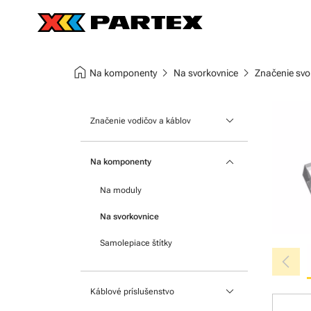
home
chevron_right
chevron_right
Na komponenty
Na svorkovnice
Značenie svo
keyboard_arrow_down
Značenie vodičov a káblov
Nasúvacie návlečky
keyboard_arrow_down
Na komponenty
Štítky na káble
Na moduly
Nacvakávacie návlečky
Na svorkovnice
Teplom zmrštiteľnej bužírky
Samolepiace štítky
chevron_left
keyboard_arrow_down
Káblové príslušenstvo