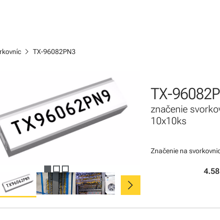
chevron_right
rkovníc
TX-96082PN3
TX-96082
značenie svorko
10x10ks
Značenie na svorkovnic
4.58
chevron_right