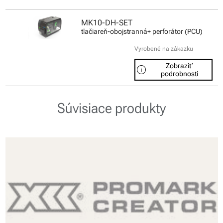
MK10-DH-SET
tlačiareň-obojstranná+ perforátor (PCU)
Vyrobené na zákazku
Zobraziť
info
podrobnosti
Súvisiace produkty