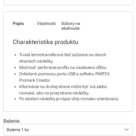
Popis
Vlastnosti
Súbory na
stiahnutie
Charakteristika produktu
Trvalá termotransferová tlač súčasne na oboch
stranách návlečky.
Možnosť perforácie profilu na nastavenú dĺžku.
Ovládaná pomocou portu USB a softvéru PARTEX
Promark Creator.
Informácie na druhej strane môže byť iná alebo
rovnaká, ako na prvej strane návlečky.
Po otočení návlečky je nápis vždy rovnako orientovaný.
Balenie:
keyboard_arrow_down
Balenie 1 ks