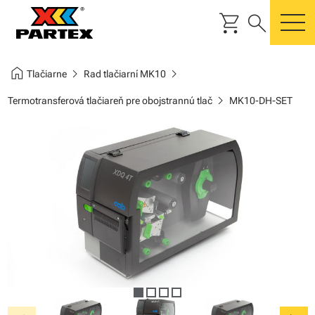
shopping_cart
search
m
home
chevron_right
chevron_right
Tlačiarne
Rad tlačiarní MK10
chevron_right
Termotransferová tlačiareň pre obojstrannú tlač
MK10-DH-SET