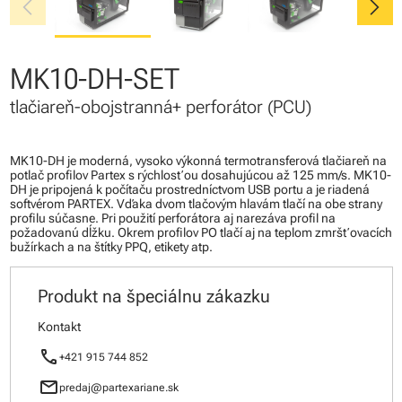
chevron_left
chevron_right
MK10-DH-SET
tlačiareň-obojstranná+ perforátor (PCU)
MK10-DH je moderná, vysoko výkonná termotransferová tlačiareň na
potlač profilov Partex s rýchlosťou dosahujúcou až 125 mm/s. MK10-
DH je pripojená k počítaču prostredníctvom USB portu a je riadená
softvérom PARTEX. Vďaka dvom tlačovým hlavám tlačí na obe strany
profilu súčasne. Pri použití perforátora aj narezáva profil na
požadovanú dĺžku. Okrem profilov PO tlačí aj na teplom zmršťovacích
bužírkach a na štítky PPQ, etikety atp.
Produkt na špeciálnu zákazku
Kontakt
call
+421 915 744 852
mail
predaj@partexariane.sk