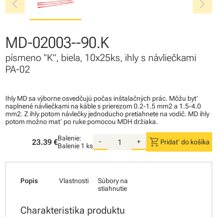
chevron_left
chevron_right
MD-02003--90.K
písmeno "K", biela, 10x25ks, ihly s návliečkami
PA-02
Ihly MD sa výborne osvedčujú počas inštalačných prác. Môžu byť
naplnené návliečkami na káble s prierezom 0.2-1.5 mm2 a 1.5-4.0
mm2. Z ihly potom návlečky jednoducho pretiahnete na vodič. MD ihly
potom možno mať po ruke pomocou MDH držiaka.
Balenie:
shopping_cart
23.39 €
-
+
Pridať do košíka
Balenie
1 ks
Popis
Vlastnosti
Súbory na
stiahnutie
Charakteristika produktu