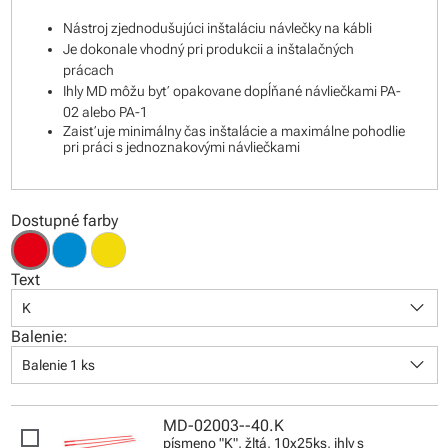
Nástroj zjednodušujúci inštaláciu návlečky na kábli
Je dokonale vhodný pri produkcii a inštalačných
prácach
Ihly MD môžu byť opakovane dopĺňané návliečkami PA-
02 alebo PA-1
Zaisťuje minimálny čas inštalácie a maximálne pohodlie
pri práci s jednoznakovými návliečkami
Dostupné farby
Text
keyboard_arrow_down
K
Balenie:
keyboard_arrow_down
Balenie 1 ks
MD-02003--40.K
písmeno "K", žltá, 10x25ks, ihly s