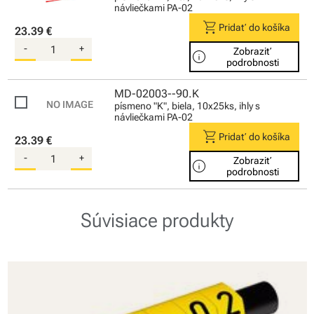
návliečkami PA-02
shopping_cart
Pridať do košíka
23.39 €
-
+
Zobraziť
info
podrobnosti
MD-02003--90.K
písmeno "K", biela, 10x25ks, ihly s
návliečkami PA-02
shopping_cart
Pridať do košíka
23.39 €
-
+
Zobraziť
info
podrobnosti
Súvisiace produkty