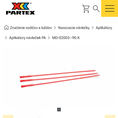
shopping_cart
search
m
home
chevron_right
chevron_right
Značenie vodičov a káblov
Nasúvacie návlečky
Aplikátory
chevron_right
chevron_right
Aplikátory návlečiek PA
MD-02003--90.K