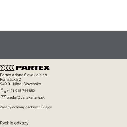
Partex Ariane Slovakia s.r.o.
Piaristická 2
949 01 Nitra, Slovensko
call
+421 915 744 852
mail
predaj@partexariane.sk
Zásady ochrany osobných údajov
Rýchle odkazy