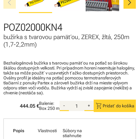
chevron_left
chevron_right
POZ02000KN4
bužírka s tvarovou pamäťou, ZEREX, žltá, 250m
(1,7-2,2mm)
Bezhalogénová bužírka s tvarovou pamäťou na potlač so širokou
škálou dostupných veľkostí. Pri prípadnom horení neemituje halogény,
takže sa môže použiť v uzavretých ťažko dostupných priestoroch.
Oválny profil je ideálny na potlač pomocou termotransferových
tlačiarní z ponuky Partex a zároveň bužírka drží na mieste vplyvom
odporu stien voči vodiču. Bužírka vydrží aj zvislé zapojenie (nekĺže) a
chvenie (neotáča sa).
Balenie:
shopping_cart
444.05 €
-
+
Pridať do košíka
Box
250 m
Popis
Vlastnosti
Súbory na
stiahnutie