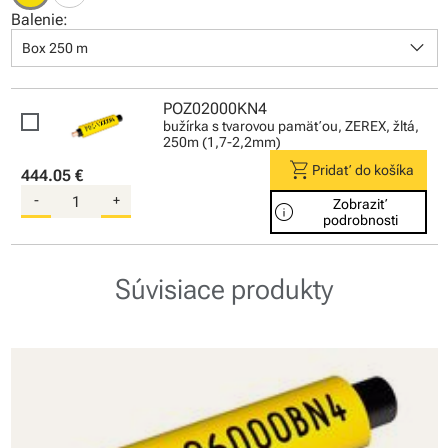
Balenie:
keyboard_arrow_down
Box 250 m
POZ02000KN4
bužírka s tvarovou pamäťou, ZEREX, žltá,
250m (1,7-2,2mm)
shopping_cart
Pridať do košíka
444.05 €
-
+
Zobraziť
info
podrobnosti
Súvisiace produkty