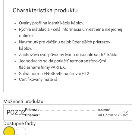
Charakteristika produktu
Oválny profil na identifikáciu káblov.
Rýchla inštalácia - celá informácia umiestnená nie jednej
dutinke.
Navrhnutý pre väčšinu najobľúbenejších prierezov
káblov.
Zachováva svoj pôvodný tvar a dokonale sa drží kábla.
Jednoducho sa dá potlačiť termotransferovými
tlačiarňami firmy PARTEX.
Spĺňa normu EN-45545 na úrovni HL2
Certifikovaný materiál
Možnosti produktu
keyboard_arrow_down
Prierez :
0,5 mm²
POZ02
Priemer :
od 1,7 mm do 2,2 mm
Dostupné farby