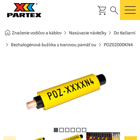
shopping_cart
search
m
home
chevron_right
chevron_right
Značenie vodičov a káblov
Nasúvacie návlečky
Do tlačiarní
chevron_right
chevron_right
Bezhalogénová bužírka s tvarovou pamäťou
POZ02000KN4