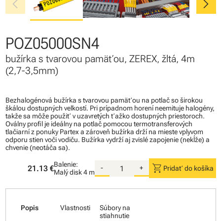
chevron_left
chevron_right
POZ05000SN4
bužírka s tvarovou pamäťou, ZEREX, žltá, 4m
(2,7-3,5mm)
Bezhalogénová bužírka s tvarovou pamäťou na potlač so širokou
škálou dostupných veľkostí. Pri prípadnom horení neemituje halogény,
takže sa môže použiť v uzavretých ťažko dostupných priestoroch.
Oválny profil je ideálny na potlač pomocou termotransferových
tlačiarní z ponuky Partex a zároveň bužírka drží na mieste vplyvom
odporu stien voči vodiču. Bužírka vydrží aj zvislé zapojenie (nekĺže) a
chvenie (neotáča sa).
Balenie:
shopping_cart
21.13 €
-
+
Pridať do košíka
Malý disk
4 m
Popis
Vlastnosti
Súbory na
stiahnutie