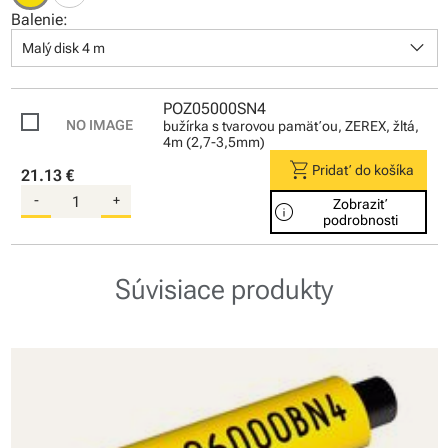
Balenie:
keyboard_arrow_down
Malý disk 4 m
POZ05000SN4
bužírka s tvarovou pamäťou, ZEREX, žltá,
4m (2,7-3,5mm)
shopping_cart
Pridať do košíka
21.13 €
-
+
Zobraziť
info
podrobnosti
Súvisiace produkty