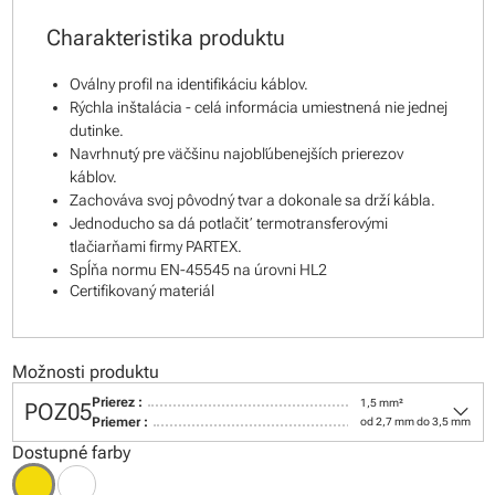
Charakteristika produktu
Oválny profil na identifikáciu káblov.
Rýchla inštalácia - celá informácia umiestnená nie jednej
dutinke.
Navrhnutý pre väčšinu najobľúbenejších prierezov
káblov.
Zachováva svoj pôvodný tvar a dokonale sa drží kábla.
Jednoducho sa dá potlačiť termotransferovými
tlačiarňami firmy PARTEX.
Spĺňa normu EN-45545 na úrovni HL2
Certifikovaný materiál
Možnosti produktu
keyboard_arrow_down
Prierez :
1,5 mm²
POZ05
Priemer :
od 2,7 mm do 3,5 mm
Dostupné farby