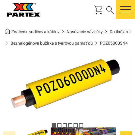
shopping_cart
search
m
home
chevron_right
chevron_right
Značenie vodičov a káblov
Nasúvacie návlečky
Do tlačiarní
chevron_right
chevron_right
Bezhalogénová bužírka s tvarovou pamäťou
POZ05000SN4