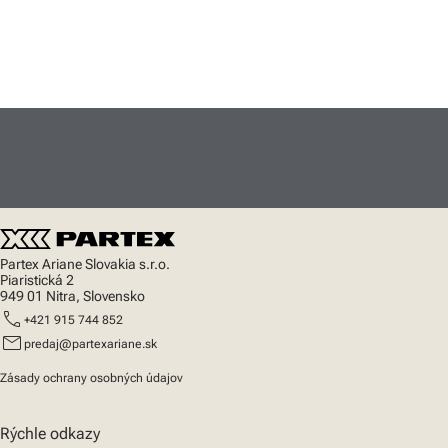
Partex Ariane Slovakia s.r.o.
Piaristická 2
949 01 Nitra, Slovensko
call
+421 915 744 852
mail
predaj@partexariane.sk
Zásady ochrany osobných údajov
Rýchle odkazy